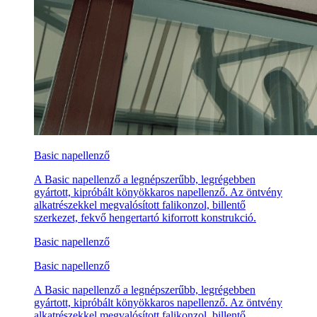
Basic napellenző
A Basic napellenző a legnépszerűbb, legrégebben
gyártott, kipróbált könyökkaros napellenző. Az öntvény
alkatrészekkel megvalósított falikonzol, billentő
szerkezet, fekvő hengertartó kiforrott konstrukció.
Basic napellenző
Basic napellenző
A Basic napellenző a legnépszerűbb, legrégebben
gyártott, kipróbált könyökkaros napellenző. Az öntvény
alkatrészekkel megvalósított falikonzol, billentő