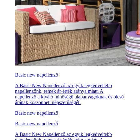
Basic new napellenző
A Basic New Napellenző az egyik legkedveltebb
napellenzőnk, remek ár-érték aránya miatt. A
napellenző a kiváló minőségű alapanyagoknak és olcsó
árának köszönheti népszerűségét.
Basic new napellenző
Basic new napellenző
A Basic New Napellenző az egyik legkedveltebb
napellenzőnk, remek ár-érték aránya miatt. A