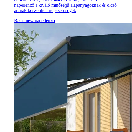
napellenző a kiváló minőségű alapanyagoknak és olcsó
árának köszönheti népszerűségét.
Basic new napellenző