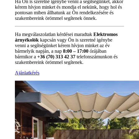
Ha Ön is szeretné igénybe venni a segítségünket, akkor
kérem hívjon minket és mondja el nekünk, hogy hol és
pontosan miben állhatunk az Ön rendelkezésére és
szakembereink örömmel segítenek önnek.
Ha megválaszolatlan kérdései maradtak
Elektromos
árnyékolók
kapcsán vagy Ön is szeretné igénybe
venni a segítségünket kérem hívjon minket az év
bármelyik napján, a nap
8:00 – 17:00
órájában
bármikor a
+36 (70) 313 42 37
telefonszámunkon és
szakembereink örömmel segítenek.
Ajánlatkérés