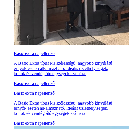
Basic extra napellenző
A Basic Extra típus kis szélességű, nagyobb kinyúlású
ernyők esetén alkalmazható. Ideális üzlethelyiségek,
boltok és vendéglátó egységek számára.
Basic extra napellenző
Basic extra napellenző
A Basic Extra típus kis szélességű, nagyobb kinyúlású
ernyők esetén alkalmazható. Ideális üzlethelyiségek,
boltok és vendéglátó egységek számára.
Basic extra napellenző