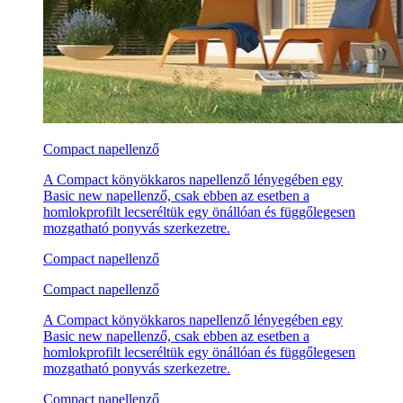
Compact napellenző
A Compact könyökkaros napellenző lényegében egy
Basic new napellenző, csak ebben az esetben a
homlokprofilt lecseréltük egy önállóan és függőlegesen
mozgatható ponyvás szerkezetre.
Compact napellenző
Compact napellenző
A Compact könyökkaros napellenző lényegében egy
Basic new napellenző, csak ebben az esetben a
homlokprofilt lecseréltük egy önállóan és függőlegesen
mozgatható ponyvás szerkezetre.
Compact napellenző