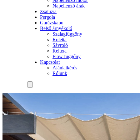
Napellenző motor
Napellenző árak
Zsaluzia
Pergola
Garázskapu
Belső árnyékoló
Szalagfüggőny
Roletta
Sávroló
Reluxa
Flow függőny
Kapcsolat
Ajánlatkérés
Rólunk