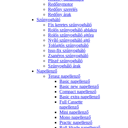
Redőnymotor
Redőny szerelés
Redőny árak
Szúnyogháló
Fix keretes szúnyogháló
Rolós szúnyogháló ablakra
Rolós szúnyogháló ajtóra
Nyíló szúnyogháló ajtó
Tolóajtós szúnyogháló
Isso-fix szúnyogháló
Zsanéros szúnyogháló
Pliszé szúnyogháló
Szúnyogháló árak
Napellenző
Terasz napellenző
Basic napellenző
Basic new napellenző
Compact napellenző
Basic extra napellenző
Full Cassette
napellenző
Mini napellenző
Mono napellenző
Practic napellenző
Roll-Shade napellenző