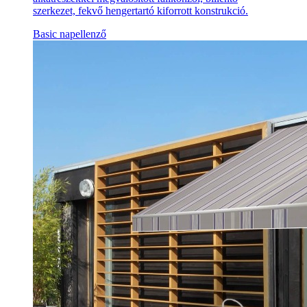
szerkezet, fekvő hengertartó kiforrott konstrukció.
Basic napellenző