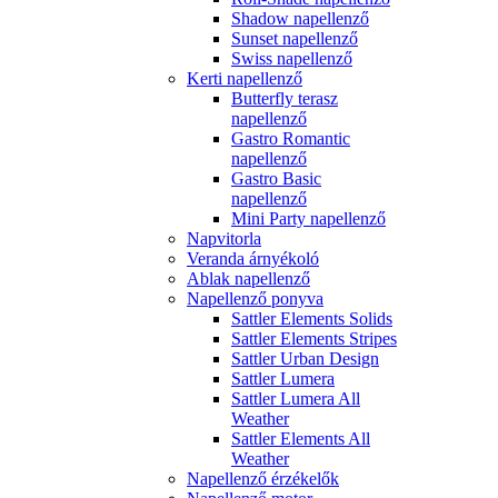
Shadow napellenző
Sunset napellenző
Swiss napellenző
Kerti napellenző
Butterfly terasz
napellenző
Gastro Romantic
napellenző
Gastro Basic
napellenző
Mini Party napellenző
Napvitorla
Veranda árnyékoló
Ablak napellenző
Napellenző ponyva
Sattler Elements Solids
Sattler Elements Stripes
Sattler Urban Design
Sattler Lumera
Sattler Lumera All
Weather
Sattler Elements All
Weather
Napellenző érzékelők