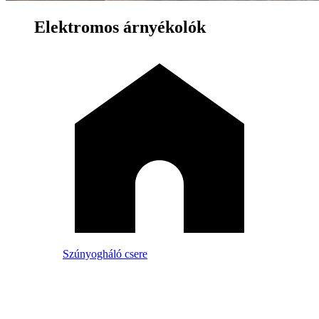
Elektromos árnyékolók
Szúnyogháló csere