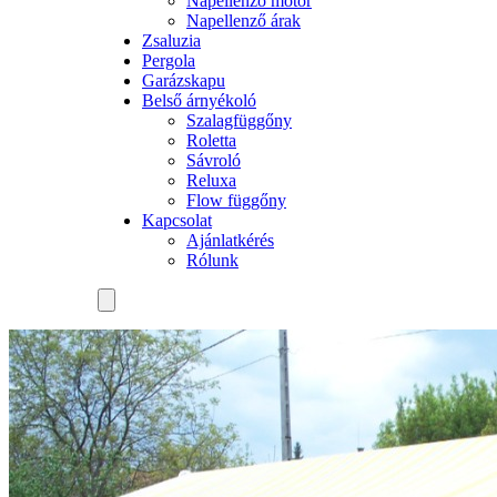
Napellenző motor
Napellenző árak
Zsaluzia
Pergola
Garázskapu
Belső árnyékoló
Szalagfüggőny
Roletta
Sávroló
Reluxa
Flow függőny
Kapcsolat
Ajánlatkérés
Rólunk