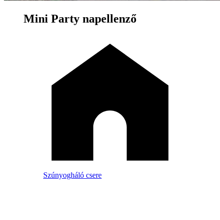
Mini Party napellenző
Szúnyogháló csere