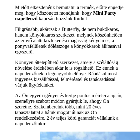
Mielőtt elkezdenénk bemutatni a termék, előtte engedje
meg, hogy köszönetet mondjunk, hogy
Mini Party
napellenző
kapcsán hozzánk fordult.
Filigránabb, akárcsak a Butterfly, de nem bukókaros,
hanem könyökkaros szerkezet, melynek köszönhetően
az ernyő alatti közlekedési magasság kényelmes, a
ponyvafelületek dőlésszöge a könyökkarok állításával
egyszerű.
Könnyen áttelepíthető szerkezet, amely a szélállóság
növelése érdekében akár le is rögzíthető. Ez ennek a
napellenzőnek a legnagyobb előnye. Ráadásul most
ingyenes kiszállítással, felméréssel és tanácsadással
várjuk ügyfeleinket.
Az Ön egyedi igényei és kertje pontos méretei alapján,
személyre szabott módon gyártjuk le, ahogy Ön
szeretné. Szakembereink több, mint 20 éves
tapasztalattal a hátuk mögött állnak az Ön
rendelkezésére. 2 év teljes körű garanciát vállalunk a
napellenzőinkre.