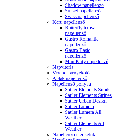
Shadow napellenző
Sunset napellenző
Swiss napellenző
Kerti napellenző
Butterfly terasz
napellenző
Gastro Romantic
napellenző
Gastro Basic
napellenző
Mini Party napellenző
Napvitorla
Veranda árnyékoló
Ablak napellenző
Napellenző ponyva
Sattler Elements Solids
Sattler Elements Stripes
Sattler Urban Design
Sattler Lumera
Sattler Lumera All
Weather
Sattler Elements All
Weather
Napellenző érzékelők