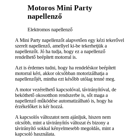
Motoros Mini Party
napellenző
Elektromos napellenző
A Mini Party napellenzőt alapvetően egy kézi tekerővel
szerelt napellenző, amellyel ki-be tekerhetjük a
napellenzőt. Jó ha tudja, hogy ez a napellenző
rendelhető beépített motorral is.
Azt is érdemes tudni, hogy ha rendeléskor beépített
motorral kéri, akkor olcsóbban motorizálhatja a
napellenzőjét, mintha ezt később utólag tenné meg.
A motor vezérelhető kapcsolóval, távirányítóval, de
beköthető okosotthon rendszerbe is, sőt maga a
napellenző működése automatizálható is, hogy ha
érzékelőket is kér hozzá.
A kapcsolós változatot nem ajánljuk, hiszen nem
olcsóbb, mint a távirányítós változat és bizony a
távirányító sokkal kényelmesebb megoldás, mint a
kapcsoló használata.