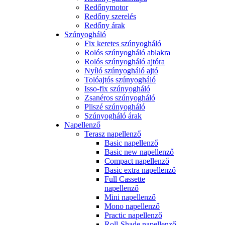
Redőnymotor
Redőny szerelés
Redőny árak
Szúnyogháló
Fix keretes szúnyogháló
Rolós szúnyogháló ablakra
Rolós szúnyogháló ajtóra
Nyíló szúnyogháló ajtó
Tolóajtós szúnyogháló
Isso-fix szúnyogháló
Zsanéros szúnyogháló
Pliszé szúnyogháló
Szúnyogháló árak
Napellenző
Terasz napellenző
Basic napellenző
Basic new napellenző
Compact napellenző
Basic extra napellenző
Full Cassette
napellenző
Mini napellenző
Mono napellenző
Practic napellenző
Roll-Shade napellenző