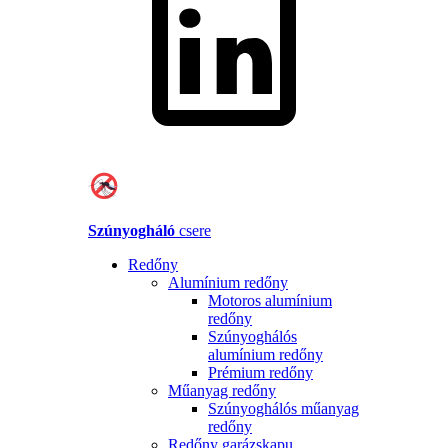
Szúnyogháló
csere
Redőny
Alumínium redőny
Motoros alumínium
redőny
Szúnyoghálós
alumínium redőny
Prémium redőny
Műanyag redőny
Szúnyoghálós műanyag
redőny
Redőny garázskapu