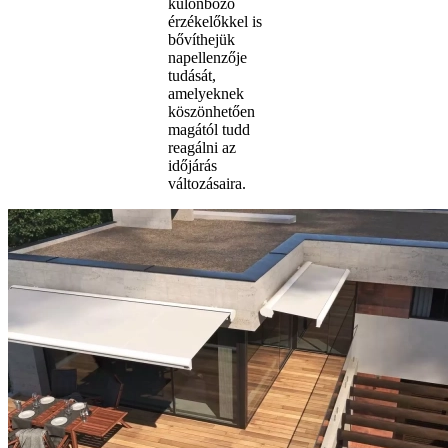
különböző
érzékelőkkel is
bővíthejük
napellenzője
tudását,
amelyeknek
köszönhetően
magától tudd
reagálni az
időjárás
változásaira.