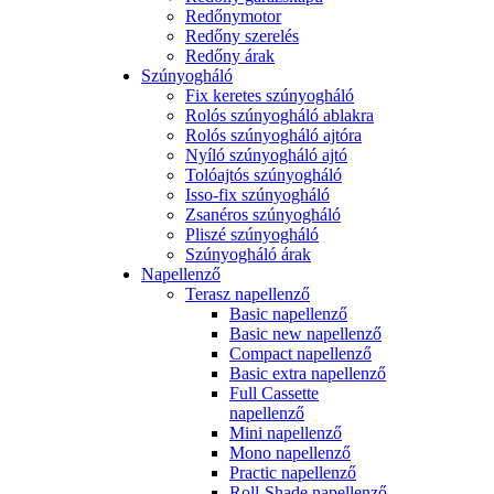
Redőnymotor
Redőny szerelés
Redőny árak
Szúnyogháló
Fix keretes szúnyogháló
Rolós szúnyogháló ablakra
Rolós szúnyogháló ajtóra
Nyíló szúnyogháló ajtó
Tolóajtós szúnyogháló
Isso-fix szúnyogháló
Zsanéros szúnyogháló
Pliszé szúnyogháló
Szúnyogháló árak
Napellenző
Terasz napellenző
Basic napellenző
Basic new napellenző
Compact napellenző
Basic extra napellenző
Full Cassette
napellenző
Mini napellenző
Mono napellenző
Practic napellenző
Roll-Shade napellenző