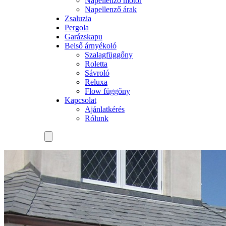
Napellenző motor
Napellenző árak
Zsaluzia
Pergola
Garázskapu
Belső árnyékoló
Szalagfüggőny
Roletta
Sávroló
Reluxa
Flow függőny
Kapcsolat
Ajánlatkérés
Rólunk