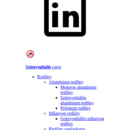
Szúnyogháló
csere
Redőny
Alumínium redőny
Motoros alumínium
redőny
Szúnyoghálós
alumínium redőny
Prémium redőny
Műanyag redőny
Szúnyoghálós műanyag
redőny
Redőny garázskapu