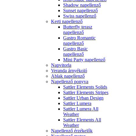
Shadow napellenző
Sunset napellenző
Swiss napellenző
Kerti napellenző
Butterfly terasz
napellenző
Gastro Romantic
napellenző
Gastro Basic
napellenző
Mini Party napellenző
Napvitorla
Veranda árnyékoló
Ablak napellenző
Napellenző ponyva
Sattler Elements Solids
Sattler Elements Stripes
Sattler Urban Design
Sattler Lumera
Sattler Lumera All
Weather
Sattler Elements All
Weather
Napellenző érzékelők