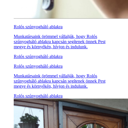
Rolós szúnyogháló ablakra
Munkatársaink örömmel vállalják, hogy Rolós
szúnyogháló ablakra kapcsán segítenek önnek Pest
megye és környékén, hívjon és indulunk.
Rolós szúnyogháló ablakra
Rolós szúnyogháló ablakra
Munkatársaink örömmel vállalják, hogy Rolós
szúnyogháló ablakra kapcsán segítenek önnek Pest
megye és környékén, hívjon és indulunk.
Rolós szúnyogháló ablakra