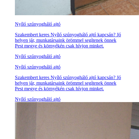
Nyíló szúnyogháló ajtó
Szakembert keres Nyíló szúnyogháló ajtó kapcsán? Jó
helyen jár, munkatársaink örömmel segítenek önnek
Pest megye és környékén csak hívjon minket.
Nyíló szúnyogháló ajtó
Nyíló szúnyogháló ajtó
Szakembert keres Nyíló szúnyogháló ajtó kapcsán? Jó
helyen jár, munkatársaink örömmel segítenek önnek
Pest megye és környékén csak hívjon minket.
Nyíló szúnyogháló ajtó