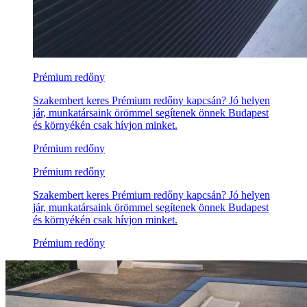
Prémium redőny
Szakembert keres Prémium redőny kapcsán? Jó helyen
jár, munkatársaink örömmel segítenek önnek Budapest
és környékén csak hívjon minket.
Prémium redőny
Prémium redőny
Szakembert keres Prémium redőny kapcsán? Jó helyen
jár, munkatársaink örömmel segítenek önnek Budapest
és környékén csak hívjon minket.
Prémium redőny