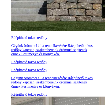
Ráépíthető tokos redőny
Cégünk örömmel áll a rendelkezésére Ráépíthető tokos
redőny kapcsán, szakembereink örömmel segítenek
önnek Pest megye és környékén.
Ráépíthető tokos redőny
Ráépíthető tokos redőny
Cégünk örömmel áll a rendelkezésére Ráépíthető tokos
redőny kapcsán, szakembereink örömmel segítenek
önnek Pest megye és környékén.
Ráépíthető tokos redőny