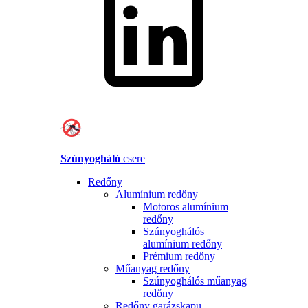
Szúnyogháló
csere
Redőny
Alumínium redőny
Motoros alumínium
redőny
Szúnyoghálós
alumínium redőny
Prémium redőny
Műanyag redőny
Szúnyoghálós műanyag
redőny
Redőny garázskapu