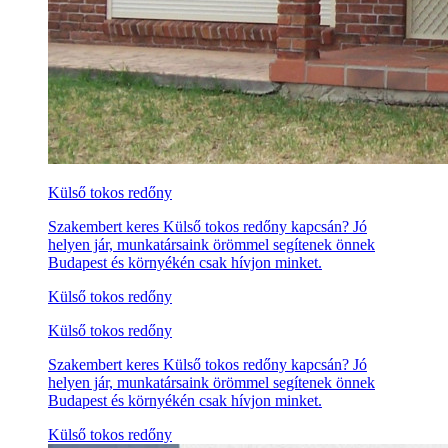
Külső tokos redőny
Szakembert keres Külső tokos redőny kapcsán? Jó
helyen jár, munkatársaink örömmel segítenek önnek
Budapest és környékén csak hívjon minket.
Külső tokos redőny
Külső tokos redőny
Szakembert keres Külső tokos redőny kapcsán? Jó
helyen jár, munkatársaink örömmel segítenek önnek
Budapest és környékén csak hívjon minket.
Külső tokos redőny