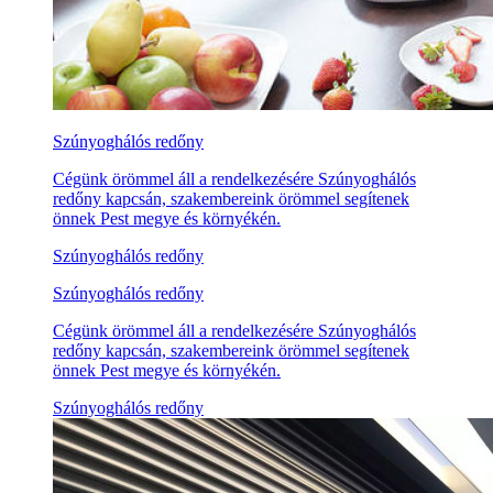
Szúnyoghálós redőny
Cégünk örömmel áll a rendelkezésére Szúnyoghálós
redőny kapcsán, szakembereink örömmel segítenek
önnek Pest megye és környékén.
Szúnyoghálós redőny
Szúnyoghálós redőny
Cégünk örömmel áll a rendelkezésére Szúnyoghálós
redőny kapcsán, szakembereink örömmel segítenek
önnek Pest megye és környékén.
Szúnyoghálós redőny