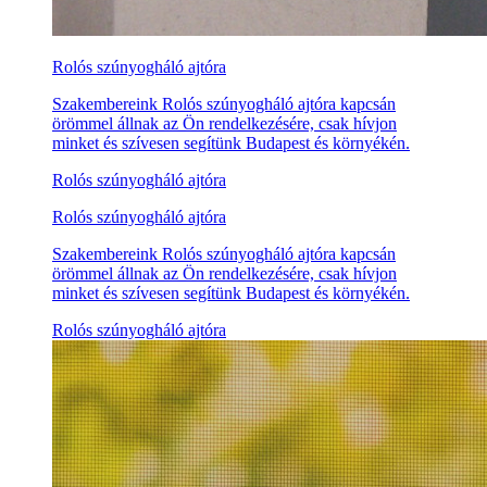
Rolós szúnyogháló ajtóra
Szakembereink Rolós szúnyogháló ajtóra kapcsán
örömmel állnak az Ön rendelkezésére, csak hívjon
minket és szívesen segítünk Budapest és környékén.
Rolós szúnyogháló ajtóra
Rolós szúnyogháló ajtóra
Szakembereink Rolós szúnyogháló ajtóra kapcsán
örömmel állnak az Ön rendelkezésére, csak hívjon
minket és szívesen segítünk Budapest és környékén.
Rolós szúnyogháló ajtóra