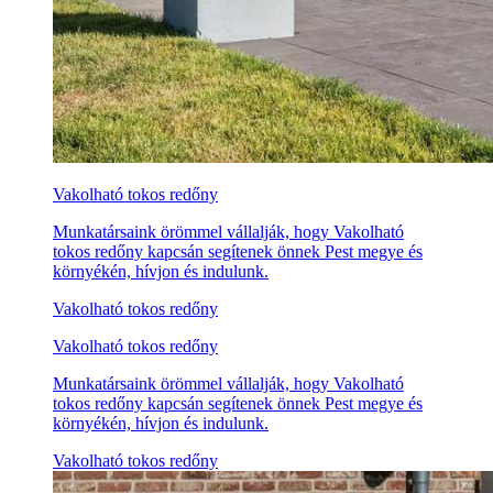
Vakolható tokos redőny
Munkatársaink örömmel vállalják, hogy Vakolható
tokos redőny kapcsán segítenek önnek Pest megye és
környékén, hívjon és indulunk.
Vakolható tokos redőny
Vakolható tokos redőny
Munkatársaink örömmel vállalják, hogy Vakolható
tokos redőny kapcsán segítenek önnek Pest megye és
környékén, hívjon és indulunk.
Vakolható tokos redőny