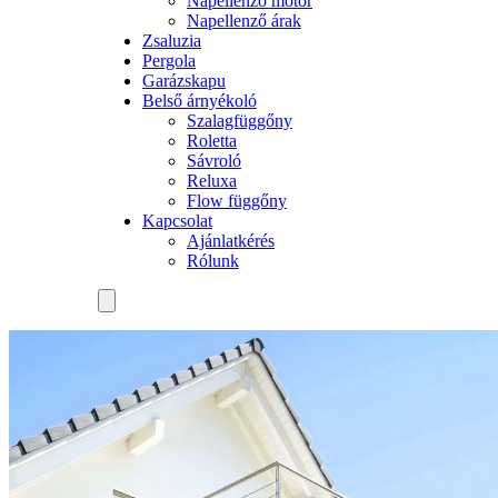
Napellenző motor
Napellenző árak
Zsaluzia
Pergola
Garázskapu
Belső árnyékoló
Szalagfüggőny
Roletta
Sávroló
Reluxa
Flow függőny
Kapcsolat
Ajánlatkérés
Rólunk