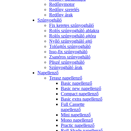
Redőnymotor
Redőny szerelés
Redőny árak
Szúnyogháló
Fix keretes szúnyogháló
Rolós szúnyogháló ablakra
Rolós szúnyogháló ajtóra
Nyíló szúnyogháló ajtó
Tolóajtós szúnyogháló
Isso-fix szúnyogháló
Zsanéros szúnyogháló
Pliszé szúnyogháló
Szúnyogháló árak
Napellenző
Terasz napellenző
Basic napellenző
Basic new napellenző
Compact napellenző
Basic extra napellenző
Full Cassette
napellenző
Mini napellenző
Mono napellenző
Practic napellenző
Roll-Shade napellenző