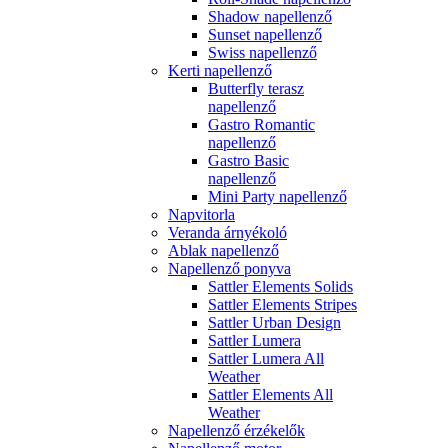
Shadow napellenző
Sunset napellenző
Swiss napellenző
Kerti napellenző
Butterfly terasz
napellenző
Gastro Romantic
napellenző
Gastro Basic
napellenző
Mini Party napellenző
Napvitorla
Veranda árnyékoló
Ablak napellenző
Napellenző ponyva
Sattler Elements Solids
Sattler Elements Stripes
Sattler Urban Design
Sattler Lumera
Sattler Lumera All
Weather
Sattler Elements All
Weather
Napellenző érzékelők