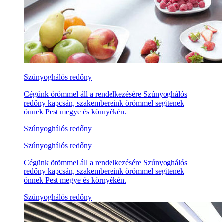
Szúnyoghálós redőny
Cégünk örömmel áll a rendelkezésére Szúnyoghálós
redőny kapcsán, szakembereink örömmel segítenek
önnek Pest megye és környékén.
Szúnyoghálós redőny
Szúnyoghálós redőny
Cégünk örömmel áll a rendelkezésére Szúnyoghálós
redőny kapcsán, szakembereink örömmel segítenek
önnek Pest megye és környékén.
Szúnyoghálós redőny