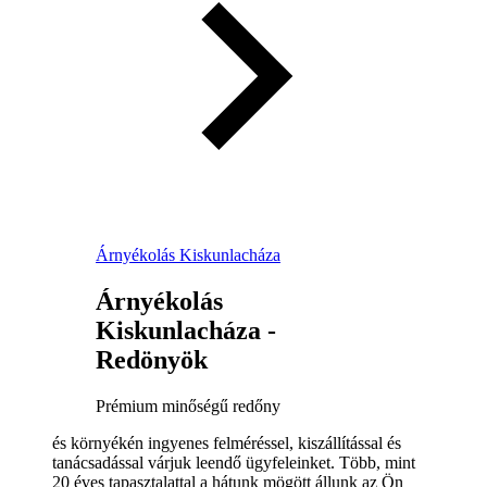
Árnyékolás Kiskunlacháza
Árnyékolás
Kiskunlacháza -
Redönyök
Prémium minőségű redőny
és környékén ingyenes felméréssel, kiszállítással és
tanácsadással várjuk leendő ügyfeleinket. Több, mint
20 éves tapasztalattal a hátunk mögött állunk az Ön