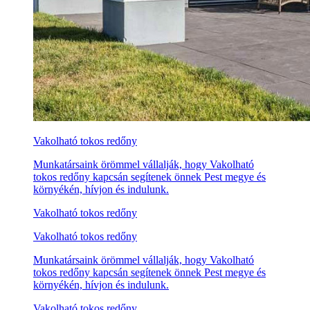
Vakolható tokos redőny
Munkatársaink örömmel vállalják, hogy Vakolható
tokos redőny kapcsán segítenek önnek Pest megye és
környékén, hívjon és indulunk.
Vakolható tokos redőny
Vakolható tokos redőny
Munkatársaink örömmel vállalják, hogy Vakolható
tokos redőny kapcsán segítenek önnek Pest megye és
környékén, hívjon és indulunk.
Vakolható tokos redőny