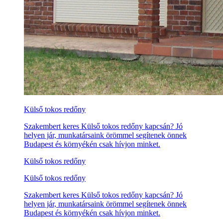
Külső tokos redőny
Szakembert keres Külső tokos redőny kapcsán? Jó
helyen jár, munkatársaink örömmel segítenek önnek
Budapest és környékén csak hívjon minket.
Külső tokos redőny
Külső tokos redőny
Szakembert keres Külső tokos redőny kapcsán? Jó
helyen jár, munkatársaink örömmel segítenek önnek
Budapest és környékén csak hívjon minket.