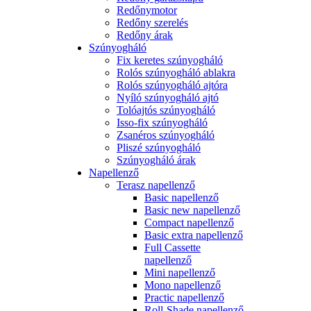
Redőnymotor
Redőny szerelés
Redőny árak
Szúnyogháló
Fix keretes szúnyogháló
Rolós szúnyogháló ablakra
Rolós szúnyogháló ajtóra
Nyíló szúnyogháló ajtó
Tolóajtós szúnyogháló
Isso-fix szúnyogháló
Zsanéros szúnyogháló
Pliszé szúnyogháló
Szúnyogháló árak
Napellenző
Terasz napellenző
Basic napellenző
Basic new napellenző
Compact napellenző
Basic extra napellenző
Full Cassette
napellenző
Mini napellenző
Mono napellenző
Practic napellenző
Roll-Shade napellenző