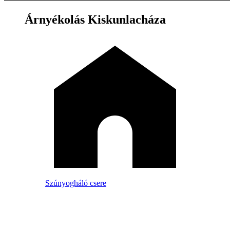
Árnyékolás Kiskunlacháza
Szúnyogháló csere