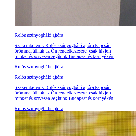
Rolós szúnyogháló ajtóra
Szakembereink Rolós szúnyogháló ajtóra kapcsán
örömmel állnak az Ön rendelkezésére, csak hívjon
minket és szívesen segítünk Budapest és környékén.
Rolós szúnyogháló ajtóra
Rolós szúnyogháló ajtóra
Szakembereink Rolós szúnyogháló ajtóra kapcsán
örömmel állnak az Ön rendelkezésére, csak hívjon
minket és szívesen segítünk Budapest és környékén.
Rolós szúnyogháló ajtóra