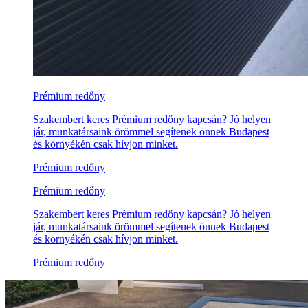
Prémium redőny
Szakembert keres Prémium redőny kapcsán? Jó helyen
jár, munkatársaink örömmel segítenek önnek Budapest
és környékén csak hívjon minket.
Prémium redőny
Prémium redőny
Szakembert keres Prémium redőny kapcsán? Jó helyen
jár, munkatársaink örömmel segítenek önnek Budapest
és környékén csak hívjon minket.
Prémium redőny