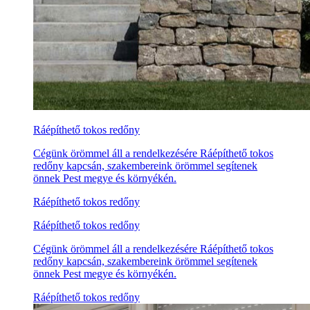
Ráépíthető tokos redőny
Cégünk örömmel áll a rendelkezésére Ráépíthető tokos
redőny kapcsán, szakembereink örömmel segítenek
önnek Pest megye és környékén.
Ráépíthető tokos redőny
Ráépíthető tokos redőny
Cégünk örömmel áll a rendelkezésére Ráépíthető tokos
redőny kapcsán, szakembereink örömmel segítenek
önnek Pest megye és környékén.
Ráépíthető tokos redőny