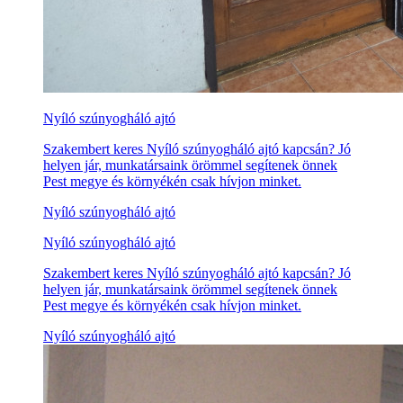
Nyíló szúnyogháló ajtó
Szakembert keres Nyíló szúnyogháló ajtó kapcsán? Jó
helyen jár, munkatársaink örömmel segítenek önnek
Pest megye és környékén csak hívjon minket.
Nyíló szúnyogháló ajtó
Nyíló szúnyogháló ajtó
Szakembert keres Nyíló szúnyogháló ajtó kapcsán? Jó
helyen jár, munkatársaink örömmel segítenek önnek
Pest megye és környékén csak hívjon minket.
Nyíló szúnyogháló ajtó