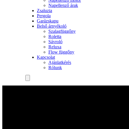
Napellenző motor
Napellenző árak
Zsaluzia
Pergola
Garázskapu
Belső árnyékoló
Szalagfüggőny
Roletta
Sávroló
Reluxa
Flow függőny
Kapcsolat
Ajánlatkérés
Rólunk