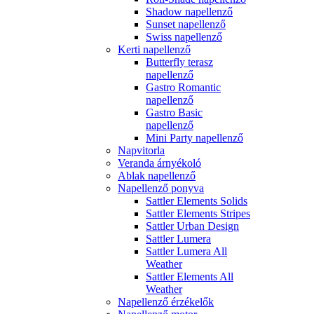
Shadow napellenző
Sunset napellenző
Swiss napellenző
Kerti napellenző
Butterfly terasz
napellenző
Gastro Romantic
napellenző
Gastro Basic
napellenző
Mini Party napellenző
Napvitorla
Veranda árnyékoló
Ablak napellenző
Napellenző ponyva
Sattler Elements Solids
Sattler Elements Stripes
Sattler Urban Design
Sattler Lumera
Sattler Lumera All
Weather
Sattler Elements All
Weather
Napellenző érzékelők