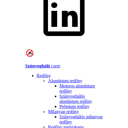
Szúnyogháló
csere
Redőny
Alumínium redőny
Motoros alumínium
redőny
Szúnyoghálós
alumínium redőny
Prémium redőny
Műanyag redőny
Szúnyoghálós műanyag
redőny
Redőny garázskapu