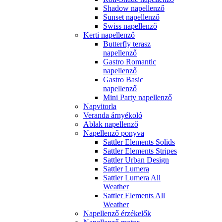
Shadow napellenző
Sunset napellenző
Swiss napellenző
Kerti napellenző
Butterfly terasz
napellenző
Gastro Romantic
napellenző
Gastro Basic
napellenző
Mini Party napellenző
Napvitorla
Veranda árnyékoló
Ablak napellenző
Napellenző ponyva
Sattler Elements Solids
Sattler Elements Stripes
Sattler Urban Design
Sattler Lumera
Sattler Lumera All
Weather
Sattler Elements All
Weather
Napellenző érzékelők