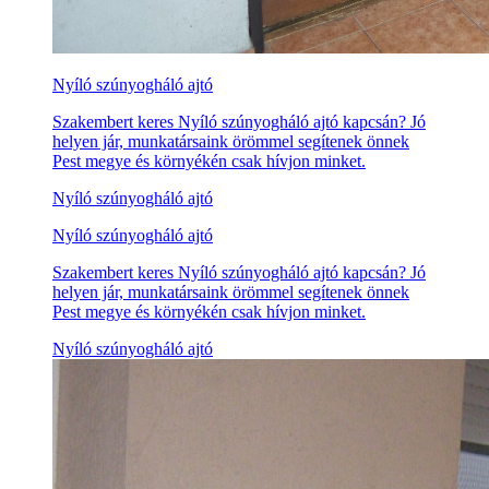
Nyíló szúnyogháló ajtó
Szakembert keres Nyíló szúnyogháló ajtó kapcsán? Jó
helyen jár, munkatársaink örömmel segítenek önnek
Pest megye és környékén csak hívjon minket.
Nyíló szúnyogháló ajtó
Nyíló szúnyogháló ajtó
Szakembert keres Nyíló szúnyogháló ajtó kapcsán? Jó
helyen jár, munkatársaink örömmel segítenek önnek
Pest megye és környékén csak hívjon minket.
Nyíló szúnyogháló ajtó