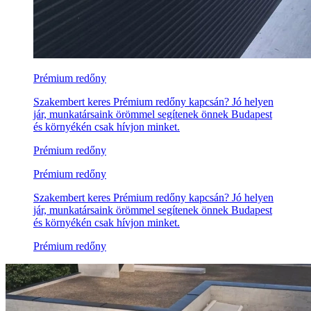
Prémium redőny
Szakembert keres Prémium redőny kapcsán? Jó helyen
jár, munkatársaink örömmel segítenek önnek Budapest
és környékén csak hívjon minket.
Prémium redőny
Prémium redőny
Szakembert keres Prémium redőny kapcsán? Jó helyen
jár, munkatársaink örömmel segítenek önnek Budapest
és környékén csak hívjon minket.
Prémium redőny