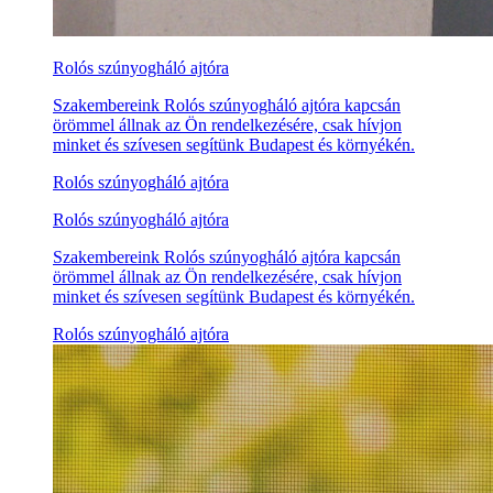
Rolós szúnyogháló ajtóra
Szakembereink Rolós szúnyogháló ajtóra kapcsán
örömmel állnak az Ön rendelkezésére, csak hívjon
minket és szívesen segítünk Budapest és környékén.
Rolós szúnyogháló ajtóra
Rolós szúnyogháló ajtóra
Szakembereink Rolós szúnyogháló ajtóra kapcsán
örömmel állnak az Ön rendelkezésére, csak hívjon
minket és szívesen segítünk Budapest és környékén.
Rolós szúnyogháló ajtóra