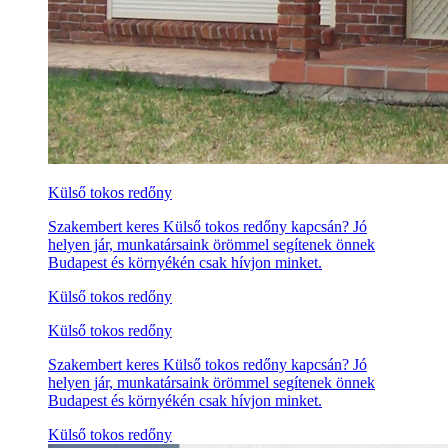
Külső tokos redőny
Szakembert keres Külső tokos redőny kapcsán? Jó
helyen jár, munkatársaink örömmel segítenek önnek
Budapest és környékén csak hívjon minket.
Külső tokos redőny
Külső tokos redőny
Szakembert keres Külső tokos redőny kapcsán? Jó
helyen jár, munkatársaink örömmel segítenek önnek
Budapest és környékén csak hívjon minket.
Külső tokos redőny