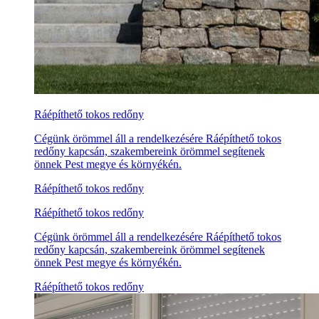
Ráépíthető tokos redőny
Cégünk örömmel áll a rendelkezésére Ráépíthető tokos
redőny kapcsán, szakembereink örömmel segítenek
önnek Pest megye és környékén.
Ráépíthető tokos redőny
Ráépíthető tokos redőny
Cégünk örömmel áll a rendelkezésére Ráépíthető tokos
redőny kapcsán, szakembereink örömmel segítenek
önnek Pest megye és környékén.
Ráépíthető tokos redőny