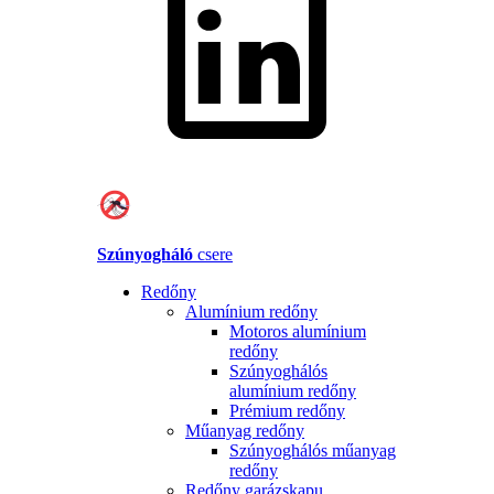
Szúnyogháló
csere
Redőny
Alumínium redőny
Motoros alumínium
redőny
Szúnyoghálós
alumínium redőny
Prémium redőny
Műanyag redőny
Szúnyoghálós műanyag
redőny
Redőny garázskapu