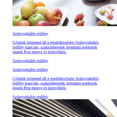
Szúnyoghálós redőny
Cégünk örömmel áll a rendelkezésére Szúnyoghálós
redőny kapcsán, szakembereink örömmel segítenek
önnek Pest megye és környékén.
Szúnyoghálós redőny
Szúnyoghálós redőny
Cégünk örömmel áll a rendelkezésére Szúnyoghálós
redőny kapcsán, szakembereink örömmel segítenek
önnek Pest megye és környékén.
Szúnyoghálós redőny