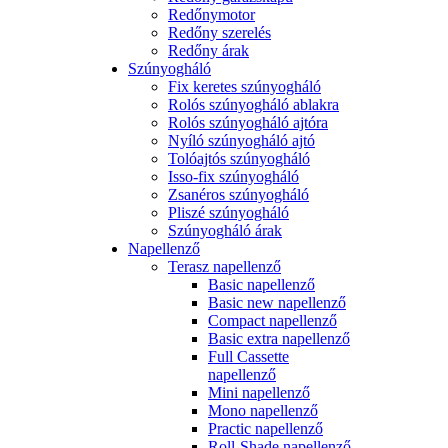
Redőnymotor
Redőny szerelés
Redőny árak
Szúnyogháló
Fix keretes szúnyogháló
Rolós szúnyogháló ablakra
Rolós szúnyogháló ajtóra
Nyíló szúnyogháló ajtó
Tolóajtós szúnyogháló
Isso-fix szúnyogháló
Zsanéros szúnyogháló
Pliszé szúnyogháló
Szúnyogháló árak
Napellenző
Terasz napellenző
Basic napellenző
Basic new napellenző
Compact napellenző
Basic extra napellenző
Full Cassette
napellenző
Mini napellenző
Mono napellenző
Practic napellenző
Roll-Shade napellenző