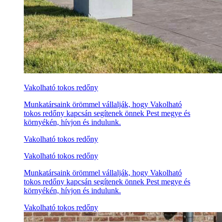
Vakolható tokos redőny
Munkatársaink örömmel vállalják, hogy Vakolható
tokos redőny kapcsán segítenek önnek Pest megye és
környékén, hívjon és indulunk.
Vakolható tokos redőny
Vakolható tokos redőny
Munkatársaink örömmel vállalják, hogy Vakolható
tokos redőny kapcsán segítenek önnek Pest megye és
környékén, hívjon és indulunk.
Vakolható tokos redőny