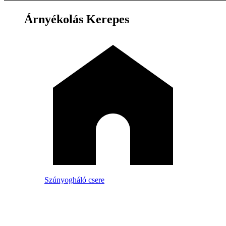
Árnyékolás Kerepes
Szúnyogháló csere