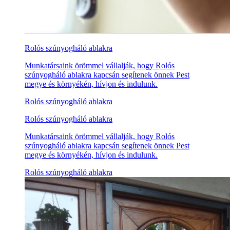
Rolós szúnyogháló ablakra
Munkatársaink örömmel vállalják, hogy Rolós
szúnyogháló ablakra kapcsán segítenek önnek Pest
megye és környékén, hívjon és indulunk.
Rolós szúnyogháló ablakra
Rolós szúnyogháló ablakra
Munkatársaink örömmel vállalják, hogy Rolós
szúnyogháló ablakra kapcsán segítenek önnek Pest
megye és környékén, hívjon és indulunk.
Rolós szúnyogháló ablakra