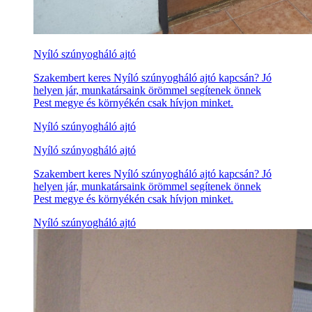
Nyíló szúnyogháló ajtó
Szakembert keres Nyíló szúnyogháló ajtó kapcsán? Jó
helyen jár, munkatársaink örömmel segítenek önnek
Pest megye és környékén csak hívjon minket.
Nyíló szúnyogháló ajtó
Nyíló szúnyogháló ajtó
Szakembert keres Nyíló szúnyogháló ajtó kapcsán? Jó
helyen jár, munkatársaink örömmel segítenek önnek
Pest megye és környékén csak hívjon minket.
Nyíló szúnyogháló ajtó