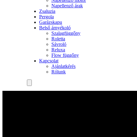
Napellenző motor
Napellenző árak
Zsaluzia
Pergola
Garázskapu
Belső árnyékoló
Szalagfüggőny
Roletta
Sávroló
Reluxa
Flow függőny
Kapcsolat
Ajánlatkérés
Rólunk