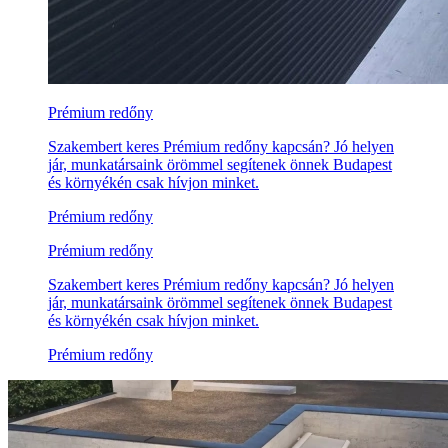
Prémium redőny
Szakembert keres Prémium redőny kapcsán? Jó helyen
jár, munkatársaink örömmel segítenek önnek Budapest
és környékén csak hívjon minket.
Prémium redőny
Prémium redőny
Szakembert keres Prémium redőny kapcsán? Jó helyen
jár, munkatársaink örömmel segítenek önnek Budapest
és környékén csak hívjon minket.
Prémium redőny