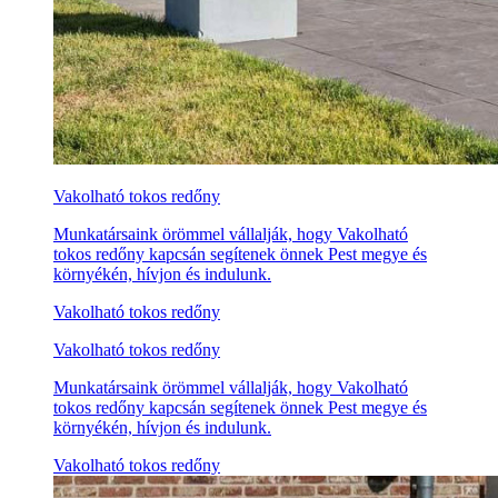
Vakolható tokos redőny
Munkatársaink örömmel vállalják, hogy Vakolható
tokos redőny kapcsán segítenek önnek Pest megye és
környékén, hívjon és indulunk.
Vakolható tokos redőny
Vakolható tokos redőny
Munkatársaink örömmel vállalják, hogy Vakolható
tokos redőny kapcsán segítenek önnek Pest megye és
környékén, hívjon és indulunk.
Vakolható tokos redőny