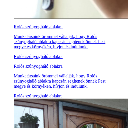
Rolós szúnyogháló ablakra
Munkatársaink örömmel vállalják, hogy Rolós
szúnyogháló ablakra kapcsán segítenek önnek Pest
megye és környékén, hívjon és indulunk.
Rolós szúnyogháló ablakra
Rolós szúnyogháló ablakra
Munkatársaink örömmel vállalják, hogy Rolós
szúnyogháló ablakra kapcsán segítenek önnek Pest
megye és környékén, hívjon és indulunk.
Rolós szúnyogháló ablakra