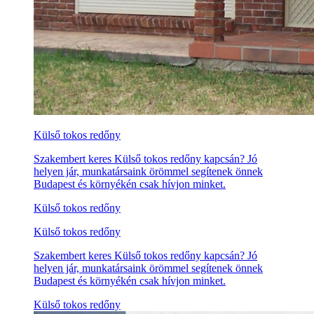
Külső tokos redőny
Szakembert keres Külső tokos redőny kapcsán? Jó
helyen jár, munkatársaink örömmel segítenek önnek
Budapest és környékén csak hívjon minket.
Külső tokos redőny
Külső tokos redőny
Szakembert keres Külső tokos redőny kapcsán? Jó
helyen jár, munkatársaink örömmel segítenek önnek
Budapest és környékén csak hívjon minket.
Külső tokos redőny