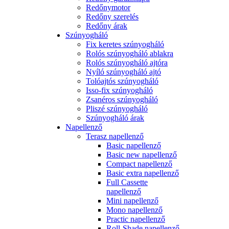
Redőnymotor
Redőny szerelés
Redőny árak
Szúnyogháló
Fix keretes szúnyogháló
Rolós szúnyogháló ablakra
Rolós szúnyogháló ajtóra
Nyíló szúnyogháló ajtó
Tolóajtós szúnyogháló
Isso-fix szúnyogháló
Zsanéros szúnyogháló
Pliszé szúnyogháló
Szúnyogháló árak
Napellenző
Terasz napellenző
Basic napellenző
Basic new napellenző
Compact napellenző
Basic extra napellenző
Full Cassette
napellenző
Mini napellenző
Mono napellenző
Practic napellenző
Roll-Shade napellenző