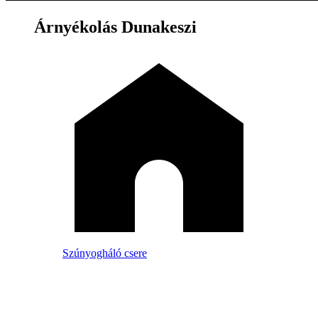
Árnyékolás Dunakeszi
Szúnyogháló csere