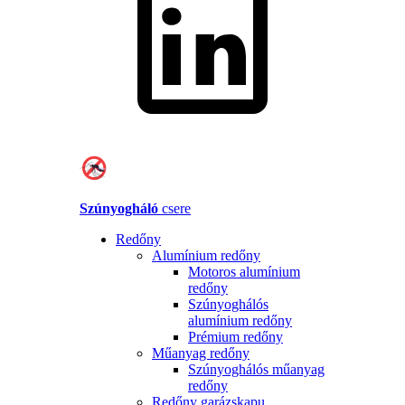
Szúnyogháló
csere
Redőny
Alumínium redőny
Motoros alumínium
redőny
Szúnyoghálós
alumínium redőny
Prémium redőny
Műanyag redőny
Szúnyoghálós műanyag
redőny
Redőny garázskapu