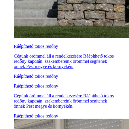
Ráépíthető tokos redőny
Cégünk örömmel áll a rendelkezésére Ráépíthető tokos
redőny kapcsán, szakembereink örömmel segítenek
önnek Pest megye és környékén.
Ráépíthető tokos redőny
Ráépíthető tokos redőny
Cégünk örömmel áll a rendelkezésére Ráépíthető tokos
redőny kapcsán, szakembereink örömmel segítenek
önnek Pest megye és környékén.
Ráépíthető tokos redőny