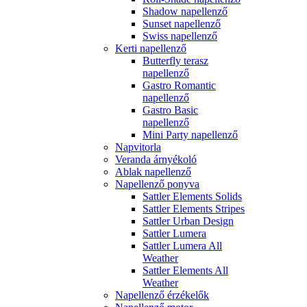
Shadow napellenző
Sunset napellenző
Swiss napellenző
Kerti napellenző
Butterfly terasz
napellenző
Gastro Romantic
napellenző
Gastro Basic
napellenző
Mini Party napellenző
Napvitorla
Veranda árnyékoló
Ablak napellenző
Napellenző ponyva
Sattler Elements Solids
Sattler Elements Stripes
Sattler Urban Design
Sattler Lumera
Sattler Lumera All
Weather
Sattler Elements All
Weather
Napellenző érzékelők