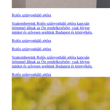
Rolós szúnyogháló ajtóra
Szakembereink Rolós szúnyogháló ajtóra kapcsán
örömmel állnak az Ön rendelkezésére, csak hívjon
minket és szívesen segítünk Budapest és környékén.
Rolós szúnyogháló ajtóra
Rolós szúnyogháló ajtóra
Szakembereink Rolós szúnyogháló ajtóra kapcsán
örömmel állnak az Ön rendelkezésére, csak hívjon
minket és szívesen segítünk Budapest és környékén.
Rolós szúnyogháló ajtóra