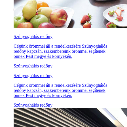
Szúnyoghálós redőny
Cégünk örömmel áll a rendelkezésére Szúnyoghálós
redőny kapcsán, szakembereink örömmel segítenek
önnek Pest megye és környékén.
Szúnyoghálós redőny
Szúnyoghálós redőny
Cégünk örömmel áll a rendelkezésére Szúnyoghálós
redőny kapcsán, szakembereink örömmel segítenek
önnek Pest megye és környékén.
Szúnyoghálós redőny