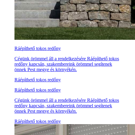
Ráépíthető tokos redőny
Cégünk örömmel áll a rendelkezésére Ráépíthető tokos
redőny kapcsán, szakembereink örömmel segítenek
önnek Pest megye és környékén.
Ráépíthető tokos redőny
Ráépíthető tokos redőny
Cégünk örömmel áll a rendelkezésére Ráépíthető tokos
redőny kapcsán, szakembereink örömmel segítenek
önnek Pest megye és környékén.
Ráépíthető tokos redőny