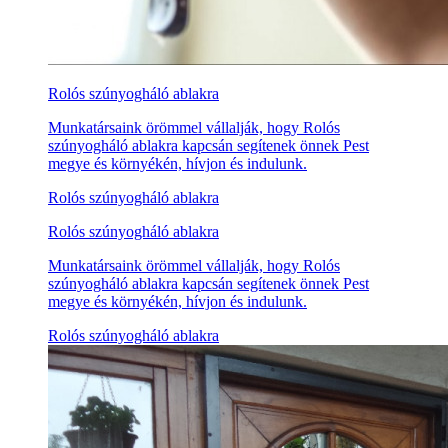
Rolós szúnyogháló ablakra
Munkatársaink örömmel vállalják, hogy Rolós
szúnyogháló ablakra kapcsán segítenek önnek Pest
megye és környékén, hívjon és indulunk.
Rolós szúnyogháló ablakra
Rolós szúnyogháló ablakra
Munkatársaink örömmel vállalják, hogy Rolós
szúnyogháló ablakra kapcsán segítenek önnek Pest
megye és környékén, hívjon és indulunk.
Rolós szúnyogháló ablakra