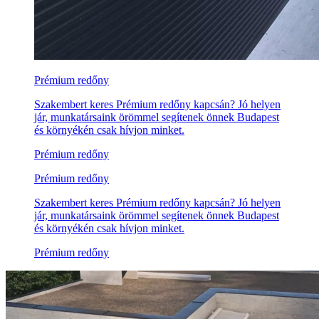
Prémium redőny
Szakembert keres Prémium redőny kapcsán? Jó helyen
jár, munkatársaink örömmel segítenek önnek Budapest
és környékén csak hívjon minket.
Prémium redőny
Prémium redőny
Szakembert keres Prémium redőny kapcsán? Jó helyen
jár, munkatársaink örömmel segítenek önnek Budapest
és környékén csak hívjon minket.
Prémium redőny