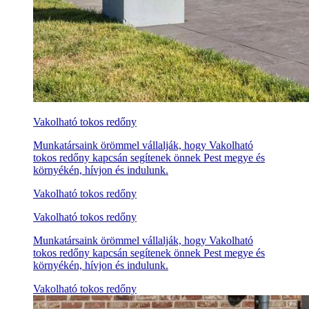
Vakolható tokos redőny
Munkatársaink örömmel vállalják, hogy Vakolható
tokos redőny kapcsán segítenek önnek Pest megye és
környékén, hívjon és indulunk.
Vakolható tokos redőny
Vakolható tokos redőny
Munkatársaink örömmel vállalják, hogy Vakolható
tokos redőny kapcsán segítenek önnek Pest megye és
környékén, hívjon és indulunk.
Vakolható tokos redőny