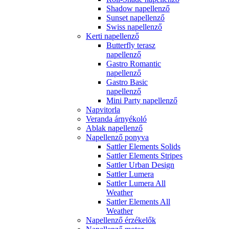
Shadow napellenző
Sunset napellenző
Swiss napellenző
Kerti napellenző
Butterfly terasz
napellenző
Gastro Romantic
napellenző
Gastro Basic
napellenző
Mini Party napellenző
Napvitorla
Veranda árnyékoló
Ablak napellenző
Napellenző ponyva
Sattler Elements Solids
Sattler Elements Stripes
Sattler Urban Design
Sattler Lumera
Sattler Lumera All
Weather
Sattler Elements All
Weather
Napellenző érzékelők