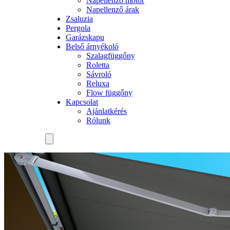
Napellenző motor
Napellenző árak
Zsaluzia
Pergola
Garázskapu
Belső árnyékoló
Szalagfüggőny
Roletta
Sávroló
Reluxa
Flow függőny
Kapcsolat
Ajánlatkérés
Rólunk