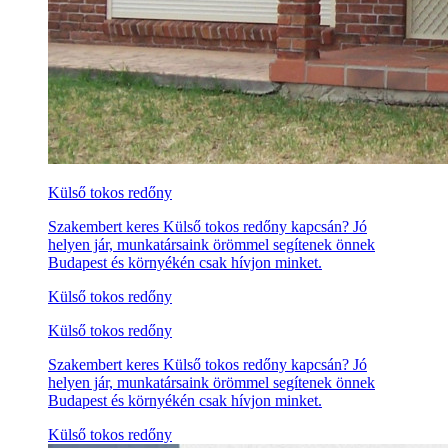
Külső tokos redőny
Szakembert keres Külső tokos redőny kapcsán? Jó
helyen jár, munkatársaink örömmel segítenek önnek
Budapest és környékén csak hívjon minket.
Külső tokos redőny
Külső tokos redőny
Szakembert keres Külső tokos redőny kapcsán? Jó
helyen jár, munkatársaink örömmel segítenek önnek
Budapest és környékén csak hívjon minket.
Külső tokos redőny