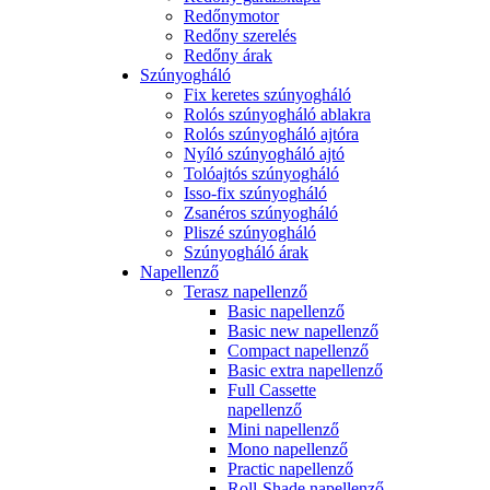
Redőnymotor
Redőny szerelés
Redőny árak
Szúnyogháló
Fix keretes szúnyogháló
Rolós szúnyogháló ablakra
Rolós szúnyogháló ajtóra
Nyíló szúnyogháló ajtó
Tolóajtós szúnyogháló
Isso-fix szúnyogháló
Zsanéros szúnyogháló
Pliszé szúnyogháló
Szúnyogháló árak
Napellenző
Terasz napellenző
Basic napellenző
Basic new napellenző
Compact napellenző
Basic extra napellenző
Full Cassette
napellenző
Mini napellenző
Mono napellenző
Practic napellenző
Roll-Shade napellenző