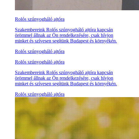
Rolós szúnyogháló ajtóra
Szakembereink Rolós szúnyogháló ajtóra kapcsán
örömmel állnak az Ön rendelkezésére, csak hívjon
minket és szívesen segítünk Budapest és környékén.
Rolós szúnyogháló ajtóra
Rolós szúnyogháló ajtóra
Szakembereink Rolós szúnyogháló ajtóra kapcsán
örömmel állnak az Ön rendelkezésére, csak hívjon
minket és szívesen segítünk Budapest és környékén.
Rolós szúnyogháló ajtóra