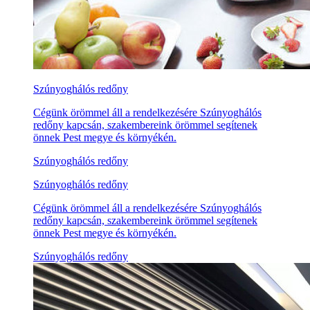
Szúnyoghálós redőny
Cégünk örömmel áll a rendelkezésére Szúnyoghálós
redőny kapcsán, szakembereink örömmel segítenek
önnek Pest megye és környékén.
Szúnyoghálós redőny
Szúnyoghálós redőny
Cégünk örömmel áll a rendelkezésére Szúnyoghálós
redőny kapcsán, szakembereink örömmel segítenek
önnek Pest megye és környékén.
Szúnyoghálós redőny