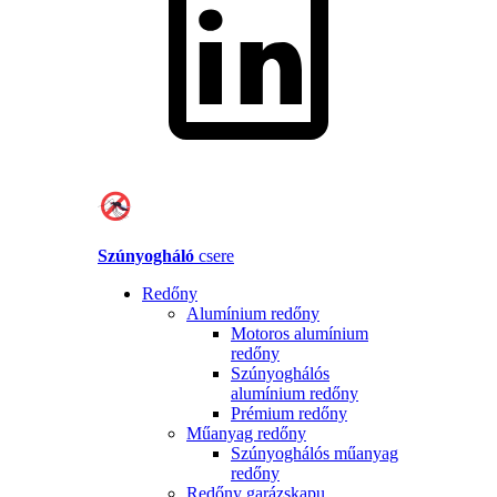
Szúnyogháló
csere
Redőny
Alumínium redőny
Motoros alumínium
redőny
Szúnyoghálós
alumínium redőny
Prémium redőny
Műanyag redőny
Szúnyoghálós műanyag
redőny
Redőny garázskapu