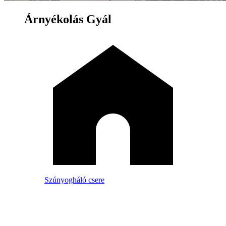
Árnyékolás Gyál
Szúnyogháló csere