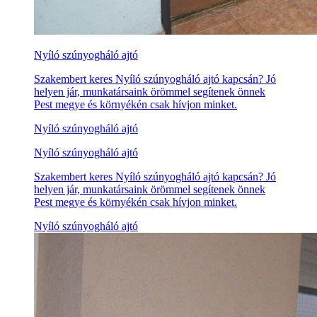
Nyíló szúnyogháló ajtó
Szakembert keres Nyíló szúnyogháló ajtó kapcsán? Jó
helyen jár, munkatársaink örömmel segítenek önnek
Pest megye és környékén csak hívjon minket.
Nyíló szúnyogháló ajtó
Nyíló szúnyogháló ajtó
Szakembert keres Nyíló szúnyogháló ajtó kapcsán? Jó
helyen jár, munkatársaink örömmel segítenek önnek
Pest megye és környékén csak hívjon minket.
Nyíló szúnyogháló ajtó