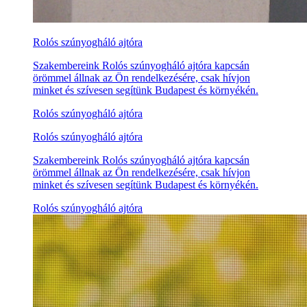
Rolós szúnyogháló ajtóra
Szakembereink Rolós szúnyogháló ajtóra kapcsán
örömmel állnak az Ön rendelkezésére, csak hívjon
minket és szívesen segítünk Budapest és környékén.
Rolós szúnyogháló ajtóra
Rolós szúnyogháló ajtóra
Szakembereink Rolós szúnyogháló ajtóra kapcsán
örömmel állnak az Ön rendelkezésére, csak hívjon
minket és szívesen segítünk Budapest és környékén.
Rolós szúnyogháló ajtóra