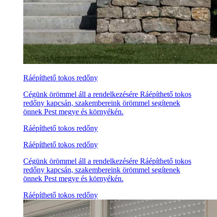
Ráépíthető tokos redőny
Cégünk örömmel áll a rendelkezésére Ráépíthető tokos
redőny kapcsán, szakembereink örömmel segítenek
önnek Pest megye és környékén.
Ráépíthető tokos redőny
Ráépíthető tokos redőny
Cégünk örömmel áll a rendelkezésére Ráépíthető tokos
redőny kapcsán, szakembereink örömmel segítenek
önnek Pest megye és környékén.
Ráépíthető tokos redőny