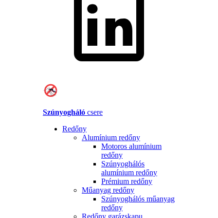
Szúnyogháló
csere
Redőny
Alumínium redőny
Motoros alumínium
redőny
Szúnyoghálós
alumínium redőny
Prémium redőny
Műanyag redőny
Szúnyoghálós műanyag
redőny
Redőny garázskapu