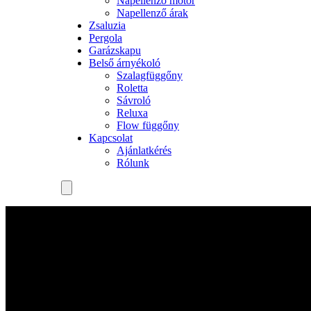
Napellenző motor
Napellenző árak
Zsaluzia
Pergola
Garázskapu
Belső árnyékoló
Szalagfüggőny
Roletta
Sávroló
Reluxa
Flow függőny
Kapcsolat
Ajánlatkérés
Rólunk