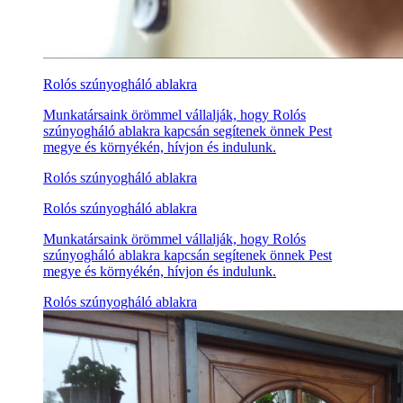
Rolós szúnyogháló ablakra
Munkatársaink örömmel vállalják, hogy Rolós
szúnyogháló ablakra kapcsán segítenek önnek Pest
megye és környékén, hívjon és indulunk.
Rolós szúnyogháló ablakra
Rolós szúnyogháló ablakra
Munkatársaink örömmel vállalják, hogy Rolós
szúnyogháló ablakra kapcsán segítenek önnek Pest
megye és környékén, hívjon és indulunk.
Rolós szúnyogháló ablakra