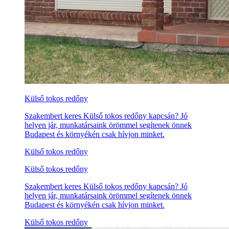
Külső tokos redőny
Szakembert keres Külső tokos redőny kapcsán? Jó
helyen jár, munkatársaink örömmel segítenek önnek
Budapest és környékén csak hívjon minket.
Külső tokos redőny
Külső tokos redőny
Szakembert keres Külső tokos redőny kapcsán? Jó
helyen jár, munkatársaink örömmel segítenek önnek
Budapest és környékén csak hívjon minket.
Külső tokos redőny