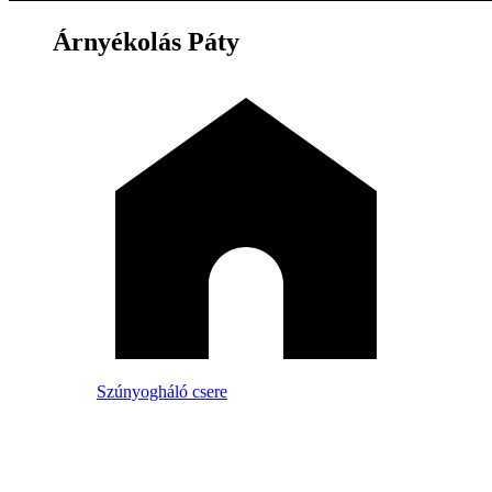
Árnyékolás Páty
Szúnyogháló csere