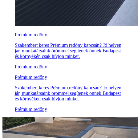
Prémium redőny
Szakembert keres Prémium redőny kapcsán? Jó helyen
jár, munkatársaink örömmel segítenek önnek Budapest
és környékén csak hívjon minket.
Prémium redőny
Prémium redőny
Szakembert keres Prémium redőny kapcsán? Jó helyen
jár, munkatársaink örömmel segítenek önnek Budapest
és környékén csak hívjon minket.
Prémium redőny