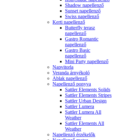
Shadow napellenző
Sunset napellenző
Swiss napellenző
Kerti napellenző
Butterfly terasz
napellenző
Gastro Romantic
napellenző
Gastro Basic
napellenző
Mini Party napellenző
Napvitorla
Veranda árnyékoló
Ablak napellenző
Napellenző ponyva
Sattler Elements Solids
Sattler Elements Stripes
Sattler Urban Design
Sattler Lumera
Sattler Lumera All
Weather
Sattler Elements All
Weather
Napellenző érzékelők