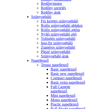
Redőnymotor
Redőny szerelés
Redőny árak
Szúnyogháló
Fix keretes szúnyogháló
Rolós szúnyogháló ablakra
Rolós szúnyogháló ajtóra
Nyíló szúnyogháló ajtó
Tolóajtós szúnyogháló
Isso-fix szúnyogháló
Zsanéros szúnyogháló
Pliszé szúnyogháló
Szúnyogháló árak
Napellenző
Terasz napellenző
Basic napellenző
Basic new napellenző
Compact napellenző
Basic extra napellenző
Full Cassette
napellenző
Mini napellenző
Mono napellenző
Practic napellenző
Roll-Shade napellenző