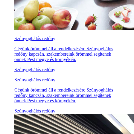
Szúnyoghálós redőny
Cégünk örömmel áll a rendelkezésére Szúnyoghálós
redőny kapcsán, szakembereink örömmel segítenek
önnek Pest megye és környékén.
Szúnyoghálós redőny
Szúnyoghálós redőny
Cégünk örömmel áll a rendelkezésére Szúnyoghálós
redőny kapcsán, szakembereink örömmel segítenek
önnek Pest megye és környékén.
Szúnyoghálós redőny