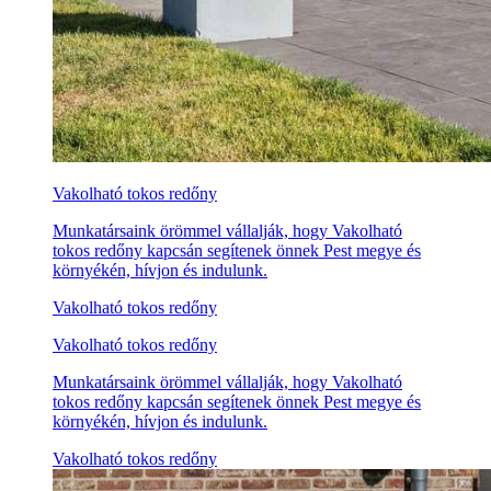
Vakolható tokos redőny
Munkatársaink örömmel vállalják, hogy Vakolható
tokos redőny kapcsán segítenek önnek Pest megye és
környékén, hívjon és indulunk.
Vakolható tokos redőny
Vakolható tokos redőny
Munkatársaink örömmel vállalják, hogy Vakolható
tokos redőny kapcsán segítenek önnek Pest megye és
környékén, hívjon és indulunk.
Vakolható tokos redőny