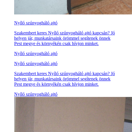
Nyíló szúnyogháló ajtó
Szakembert keres Nyíló szúnyogháló ajtó kapcsán? Jó
helyen jár, munkatársaink örömmel segítenek önnek
Pest megye és környékén csak hívjon minket.
Nyíló szúnyogháló ajtó
Nyíló szúnyogháló ajtó
Szakembert keres Nyíló szúnyogháló ajtó kapcsán? Jó
helyen jár, munkatársaink örömmel segítenek önnek
Pest megye és környékén csak hívjon minket.
Nyíló szúnyogháló ajtó