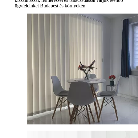
kiszállítással, felméréssel és tanácsadással várjuk leendő
ügyfeleinket Budapest és környékén.