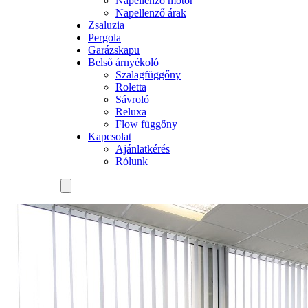
Napellenző motor
Napellenző árak
Zsaluzia
Pergola
Garázskapu
Belső árnyékoló
Szalagfüggőny
Roletta
Sávroló
Reluxa
Flow függőny
Kapcsolat
Ajánlatkérés
Rólunk