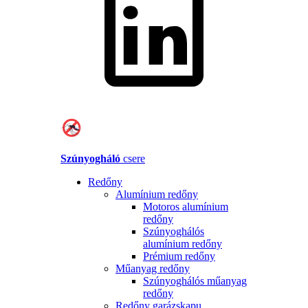
Szúnyogháló
csere
Redőny
Alumínium redőny
Motoros alumínium
redőny
Szúnyoghálós
alumínium redőny
Prémium redőny
Műanyag redőny
Szúnyoghálós műanyag
redőny
Redőny garázskapu