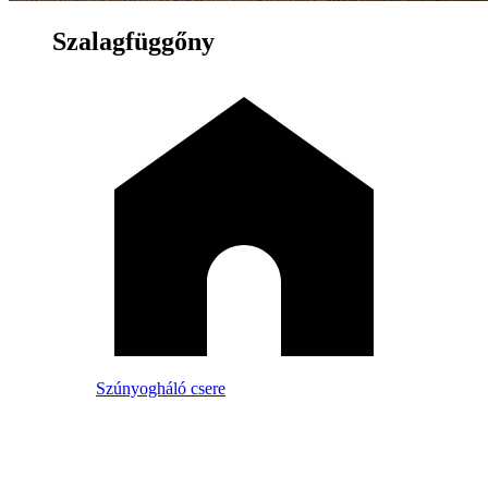
Szalagfüggőny
Szúnyogháló csere