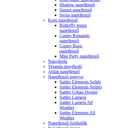
Shadow napellenző
Sunset napellenző
Swiss napellenző
Kerti napellenző
Butterfly terasz
napellenző
Gastro Romantic
napellenző
Gastro Basic
napellenző
Mini Party napellenző
Napvitorla
Veranda árnyékoló
Ablak napellenző
Napellenző ponyva
Sattler Elements Solids
Sattler Elements Stripes
Sattler Urban Design
Sattler Lumera
Sattler Lumera All
Weather
Sattler Elements All
Weather
Napellenző érzékelők