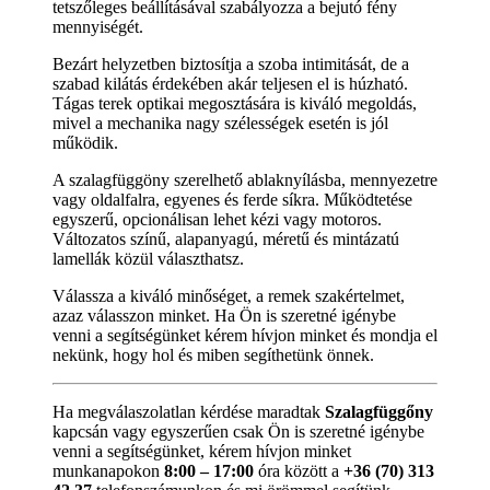
tetszőleges beállításával szabályozza a bejutó fény
mennyiségét.
Bezárt helyzetben biztosítja a szoba intimitását, de a
szabad kilátás érdekében akár teljesen el is húzható.
Tágas terek optikai megosztására is kiváló megoldás,
mivel a mechanika nagy szélességek esetén is jól
működik.
A szalagfüggöny szerelhető ablaknyílásba, mennyezetre
vagy oldalfalra, egyenes és ferde síkra. Működtetése
egyszerű, opcionálisan lehet kézi vagy motoros.
Változatos színű, alapanyagú, méretű és mintázatú
lamellák közül választhatsz.
Válassza a kiváló minőséget, a remek szakértelmet,
azaz válasszon minket. Ha Ön is szeretné igénybe
venni a segítségünket kérem hívjon minket és mondja el
nekünk, hogy hol és miben segíthetünk önnek.
Ha megválaszolatlan kérdése maradtak
Szalagfüggőny
kapcsán vagy egyszerűen csak Ön is szeretné igénybe
venni a segítségünket, kérem hívjon minket
munkanapokon
8:00 – 17:00
óra között a
+36 (70) 313