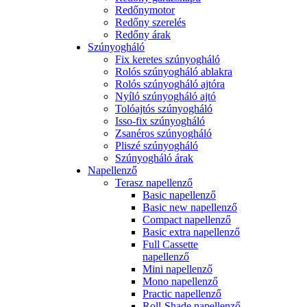
Redőnymotor
Redőny szerelés
Redőny árak
Szúnyogháló
Fix keretes szúnyogháló
Rolós szúnyogháló ablakra
Rolós szúnyogháló ajtóra
Nyíló szúnyogháló ajtó
Tolóajtós szúnyogháló
Isso-fix szúnyogháló
Zsanéros szúnyogháló
Pliszé szúnyogháló
Szúnyogháló árak
Napellenző
Terasz napellenző
Basic napellenző
Basic new napellenző
Compact napellenző
Basic extra napellenző
Full Cassette
napellenző
Mini napellenző
Mono napellenző
Practic napellenző
Roll-Shade napellenző