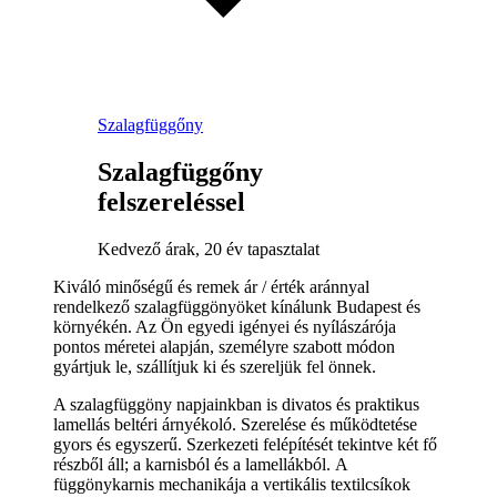
Szalagfüggőny
Szalagfüggőny
felszereléssel
Kedvező árak, 20 év tapasztalat
Kiváló minőségű és remek ár / érték aránnyal
rendelkező szalagfüggönyöket kínálunk Budapest és
környékén. Az Ön egyedi igényei és nyílászárója
pontos méretei alapján, személyre szabott módon
gyártjuk le, szállítjuk ki és szereljük fel önnek.
A szalagfüggöny napjainkban is divatos és praktikus
lamellás beltéri árnyékoló. Szerelése és működtetése
gyors és egyszerű. Szerkezeti felépítését tekintve két fő
részből áll; a karnisból és a lamellákból. A
függönykarnis mechanikája a vertikális textilcsíkok