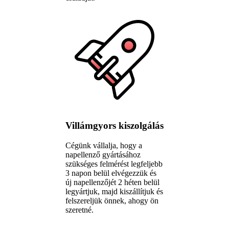
Villámgyors kiszolgálás
Cégünk vállalja, hogy a
napellenző gyártásához
szükséges felmérést legfeljebb
3 napon belül elvégezzük és
új napellenzőjét 2 héten belül
legyártjuk, majd kiszállítjuk és
felszereljük önnek, ahogy ön
szeretné.