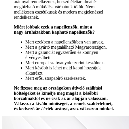
aránnyal rendelkeznek, hosszú élettartalmat és
megbízható működést várhatunk tőlük. Nem
mellékesen esztétikusak és modern megjelenéssel
rendelkeznek.
Miért jobbak ezek a napellenzők, mint a
nagy áruházakban kapható napellenzők?
Mert ezekben a napellenzőkben van anyag.
Mert a gyártó megtalálható Magyarországon.
Mert a garanciát egyszerűen és könnyen
érvényesítheti.
Mert európai szabványok szerint készülnek.
Mert később is lehet majd kapni hozzájuk
alkatrészt.
Mert erős, strapabíró szerkezetek.
Ne fizesse meg az országokon átívelő szállítási
költségeket és kímélje meg magát a későbbi
borzalmaktól és ne csak az ár alapján válasszon.
Válassza a kiváló minőséget, a remek szakértelmet,
és kedvező ár / érték arányt, azaz válasszon minket.