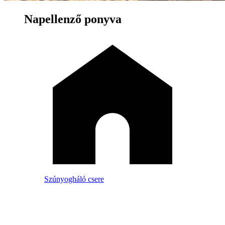
Napellenző ponyva
Szúnyogháló csere