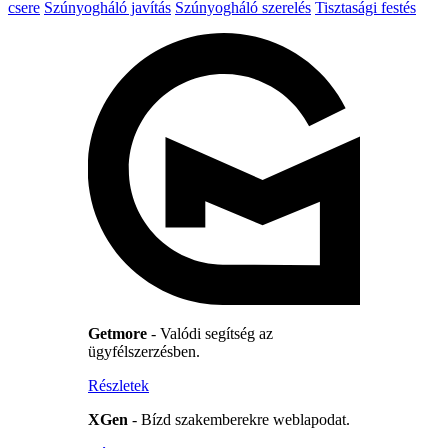
csere
Szúnyogháló javítás
Szúnyogháló szerelés
Tisztasági festés
Getmore
- Valódi segítség az
ügyfélszerzésben.
Részletek
XGen
- Bízd szakemberekre weblapodat.