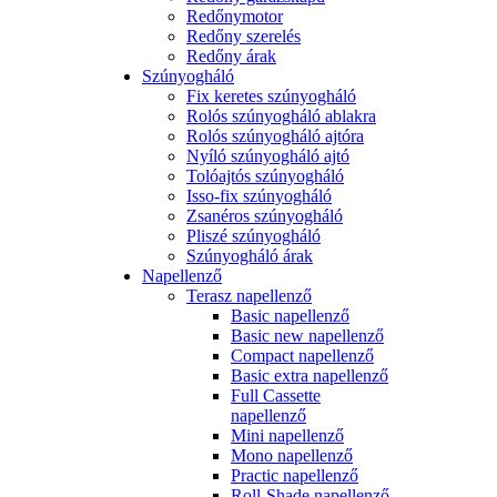
Redőnymotor
Redőny szerelés
Redőny árak
Szúnyogháló
Fix keretes szúnyogháló
Rolós szúnyogháló ablakra
Rolós szúnyogháló ajtóra
Nyíló szúnyogháló ajtó
Tolóajtós szúnyogháló
Isso-fix szúnyogháló
Zsanéros szúnyogháló
Pliszé szúnyogháló
Szúnyogháló árak
Napellenző
Terasz napellenző
Basic napellenző
Basic new napellenző
Compact napellenző
Basic extra napellenző
Full Cassette
napellenző
Mini napellenző
Mono napellenző
Practic napellenző
Roll-Shade napellenző