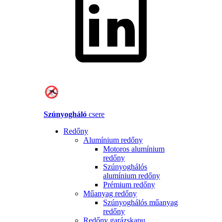
Szúnyogháló
csere
Redőny
Alumínium redőny
Motoros alumínium
redőny
Szúnyoghálós
alumínium redőny
Prémium redőny
Műanyag redőny
Szúnyoghálós műanyag
redőny
Redőny garázskapu