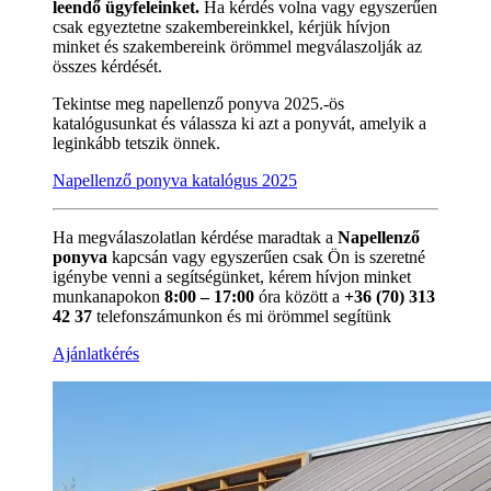
leendő ügyfeleinket.
Ha kérdés volna vagy egyszerűen
csak egyeztetne szakembereinkkel, kérjük hívjon
minket és szakembereink örömmel megválaszolják az
összes kérdését.
Tekintse meg napellenző ponyva 2025.-ös
katalógusunkat és válassza ki azt a ponyvát, amelyik a
leginkább tetszik önnek.
Napellenző ponyva katalógus 2025
Ha megválaszolatlan kérdése maradtak a
Napellenző
ponyva
kapcsán vagy egyszerűen csak Ön is szeretné
igénybe venni a segítségünket, kérem hívjon minket
munkanapokon
8:00 – 17:00
óra között a
+36 (70) 313
42 37
telefonszámunkon és mi örömmel segítünk
Ajánlatkérés