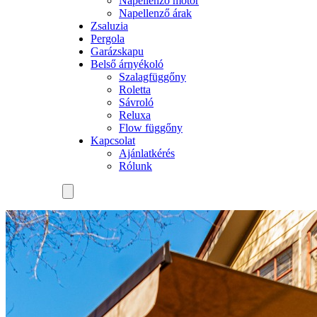
Napellenző motor
Napellenző árak
Zsaluzia
Pergola
Garázskapu
Belső árnyékoló
Szalagfüggőny
Roletta
Sávroló
Reluxa
Flow függőny
Kapcsolat
Ajánlatkérés
Rólunk