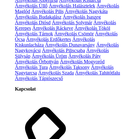
Árnyékolás Albertirsa
Árnyékolás Kistarcsa
Árnyékolás Üllő
Árnyékolás Halásztelek
Árnyékolás
Maglód
Árnyékolás Pilis
Árnyékolás Nagykáta
Árnyékolás Budakalász
Árnyékolás Isaszeg
Árnyékolás Diósd
Árnyékolás Solymár
Árnyékolás
Kerepes
Árnyékolás Ráckeve
Árnyékolás Tököl
Árnyékolás Tárnok
Árnyékolás Csömör
Árnyékolás
Ócsa
Árnyékolás Erdőkertes
Árnyékolás
Kiskunlacháza
Árnyékolás Dunavarsány
Árnyékolás
Nagykovácsi
Árnyékolás Piliscsaba
Árnyékolás
Sülysáp
Árnyékolás Üröm
Árnyékolás Páty
Árnyékolás Őrbottyán
Árnyékolás Mogyoród
Árnyékolás Tura
Árnyékolás Taksony
Árnyékolás
Nagytarcsa
Árnyékolás Szada
Árnyékolás Tahitótfalu
Árnyékolás Tápiószecső
Kapcsolat