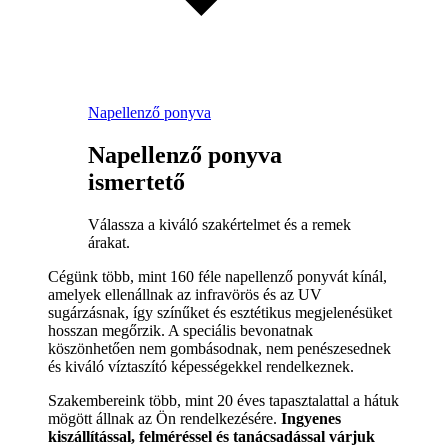
Napellenző ponyva
Napellenző ponyva
ismertető
Válassza a kiváló szakértelmet és a remek
árakat.
Cégünk több, mint 160 féle napellenző ponyvát kínál,
amelyek ellenállnak az infravörös és az UV
sugárzásnak, így színűket és esztétikus megjelenésüket
hosszan megőrzik. A speciális bevonatnak
köszönhetően nem gombásodnak, nem penészesednek
és kiváló víztaszító képességekkel rendelkeznek.
Szakembereink több, mint 20 éves tapasztalattal a hátuk
mögött állnak az Ön rendelkezésére.
Ingyenes
kiszállítással, felméréssel és tanácsadással várjuk