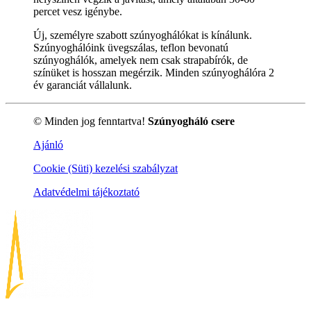
percet vesz igénybe.
Új, személyre szabott szúnyoghálókat is kínálunk.
Szúnyoghálóink üvegszálas, teflon bevonatú
szúnyoghálók, amelyek nem csak strapabírók, de
színüket is hosszan megérzik. Minden szúnyoghálóra 2
év garanciát vállalunk.
© Minden jog fenntartva!
Szúnyogháló csere
Ajánló
Cookie (Süti) kezelési szabályzat
Adatvédelmi tájékoztató