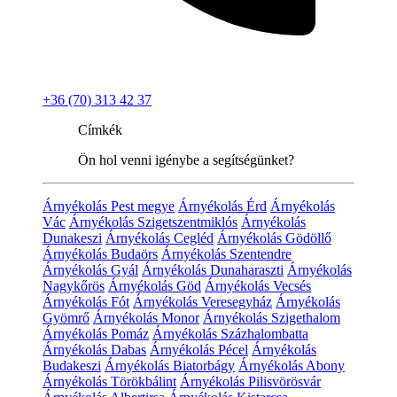
+36 (70) 313 42 37
Címkék
Ön hol venni igénybe a segítségünket?
Árnyékolás Pest megye
Árnyékolás Érd
Árnyékolás
Vác
Árnyékolás Szigetszentmiklós
Árnyékolás
Dunakeszi
Árnyékolás Cegléd
Árnyékolás Gödöllő
Árnyékolás Budaörs
Árnyékolás Szentendre
Árnyékolás Gyál
Árnyékolás Dunaharaszti
Árnyékolás
Nagykőrös
Árnyékolás Göd
Árnyékolás Vecsés
Árnyékolás Fót
Árnyékolás Veresegyház
Árnyékolás
Gyömrő
Árnyékolás Monor
Árnyékolás Szigethalom
Árnyékolás Pomáz
Árnyékolás Százhalombatta
Árnyékolás Dabas
Árnyékolás Pécel
Árnyékolás
Budakeszi
Árnyékolás Biatorbágy
Árnyékolás Abony
Árnyékolás Törökbálint
Árnyékolás Pilisvörösvár