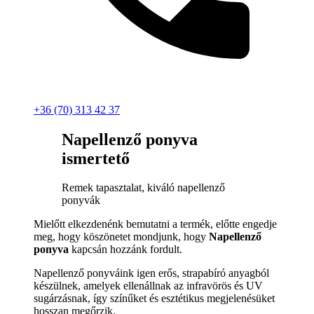
+36 (70) 313 42 37
Napellenző ponyva
ismertető
Remek tapasztalat, kiváló napellenző
ponyvák
Mielőtt elkezdenénk bemutatni a termék, előtte engedje
meg, hogy köszönetet mondjunk, hogy
Napellenző
ponyva
kapcsán hozzánk fordult.
Napellenző ponyváink igen erős, strapabíró anyagból
készülnek, amelyek ellenállnak az infravörös és UV
sugárzásnak, így színűket és esztétikus megjelenésüket
hosszan megőrzik.