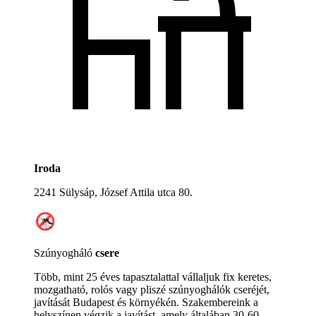
Iroda
2241 Sülysáp, József Attila utca 80.
Szúnyogháló
csere
Több, mint 25 éves tapasztalattal vállaljuk fix keretes,
mozgatható, rolós vagy pliszé szúnyoghálók cseréjét,
javítását Budapest és környékén. Szakembereink a
helyszínen végzik a javítást, amely általában 30-60