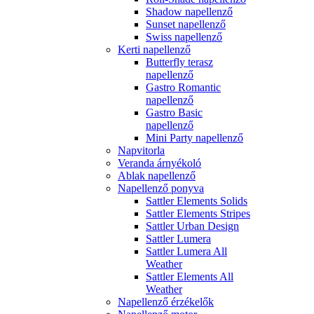
Shadow napellenző
Sunset napellenző
Swiss napellenző
Kerti napellenző
Butterfly terasz
napellenző
Gastro Romantic
napellenző
Gastro Basic
napellenző
Mini Party napellenző
Napvitorla
Veranda árnyékoló
Ablak napellenző
Napellenző ponyva
Sattler Elements Solids
Sattler Elements Stripes
Sattler Urban Design
Sattler Lumera
Sattler Lumera All
Weather
Sattler Elements All
Weather
Napellenző érzékelők