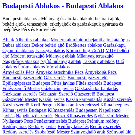
Budapesti Ablakos - Budapesti Ablakos
Budapesti ablakos - Műanyag és alu-fa ablakok, bejárati ajtók,
beltéri ajtók, teraszajtók, erkélyajtók és garázskapuk gyártása és
beépítése Pécs és környékén.
Ablak
Albertirsa ablakos
Modern alumínium bejárati ajtó katalógus
Dabas ablakos
Dekor beltéri ajtó
Erdőkertes ablakos
Garázskapu
Gyömrő ablakos
Isaszeg ablakos
Kömmerling 76 AD
MDF beltéri
ajtó
Modern teraszajtó
Műanyag ablak
Műanyag teraszajtó
Nagykőrös ablakos
Nyíló műanyag ablak
Taksony ablakos
Üllő
ablakos
Üröm ablakos
Vác ablakos
Árnyékolás Pécs
Árnyékolástechnika Pécs
Árnyékolás Pécs
Budapesti gázszerelő
Gázszerelés
Budapesti gázszerelő
Épületgépészet Budapest
Fűtés javítás
Fűtés szerelés Budapest
Fűtésszerelő Mester
Gázkazán javítás
Gázkazán karbantartás
Gázkazán szerelés
Gázkazán Szerelő
Gázszerelő Budapest
Gázszerelő Mester
Kazán javítás
Kazán karbantartás
Kazán szerelés
Kazán szerelő
Kerti Pergola
Klíma árak szereléssel
Klíma beépítés
Klíma javítás Budapest
Klímaszerelés Budapesten
Napellenző
javítás
Napellenző szerelés
Nozo Klímaszerelés
Nyílászáró Mester
Nyílászáró Pécs
Penészmentesítés Budapest
Prémium redőny
Redőny árak
Redőny javítás
Redőny készítés
Redőny szerelés
Redőny szerelés
Szobafestő Mester
Szúnyogháló árak
Szúnyogháló