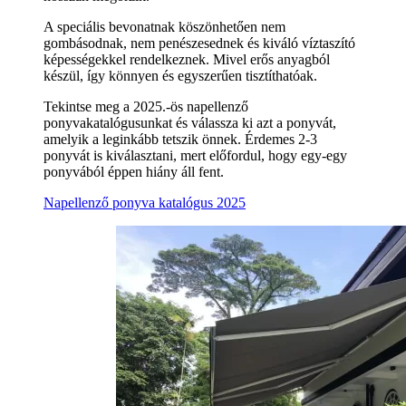
A speciális bevonatnak köszönhetően nem
gombásodnak, nem penészesednek és kiváló víztaszító
képességekkel rendelkeznek. Mivel erős anyagból
készül, így könnyen és egyszerűen tisztíthatóak.
Tekintse meg a 2025.-ös napellenző
ponyvakatalógusunkat és válassza ki azt a ponyvát,
amelyik a leginkább tetszik önnek. Érdemes 2-3
ponyvát is kiválasztani, mert előfordul, hogy egy-egy
ponyvából éppen hiány áll fent.
Napellenző ponyva katalógus 2025