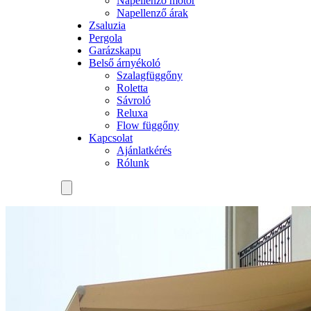
Napellenző motor
Napellenző árak
Zsaluzia
Pergola
Garázskapu
Belső árnyékoló
Szalagfüggőny
Roletta
Sávroló
Reluxa
Flow függőny
Kapcsolat
Ajánlatkérés
Rólunk