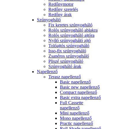
Redőnymotor
Redőny szerelés
Redőny árak
Szúnyogháló
Fix keretes szúnyogháló
Rolós szúnyogháló ablakra
Rolós szúnyogháló ajtóra
Nyíló szúnyogháló ajtó
Tolóajtós szúnyogháló
Isso-fix szúnyogháló
Zsanéros szúnyogháló
Pliszé szúnyogháló
Szúnyogháló árak
Napellenző
Terasz napellenző
Basic napellenző
Basic new napellenző
Compact napellenző
Basic extra napellenző
Full Cassette
napellenző
Mini napellenző
Mono napellenző
Practic napellenző
Roll-Shade napellenző