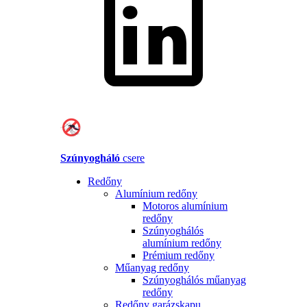
Szúnyogháló
csere
Redőny
Alumínium redőny
Motoros alumínium
redőny
Szúnyoghálós
alumínium redőny
Prémium redőny
Műanyag redőny
Szúnyoghálós műanyag
redőny
Redőny garázskapu