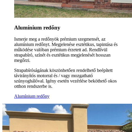
Alumínium redőny
Ismerje meg a redőnyök prémium szegmensét, az
alumínium redőnyt. Megjelenése esztétikus, tapintása és
működése valóban prémium érzetett ad. Rendlívül
strapabíró, színét és esztétikus megjelenését hosszan
megőrzi.
Strapabíróságának köszönhetően rendelhető beépített
távirányítós motorral és / vagy mozgatható
szúnyoghálóval. Igény esetén vezérlése beköthető okos
otthon rendszerbe is.
Alumínium redőny