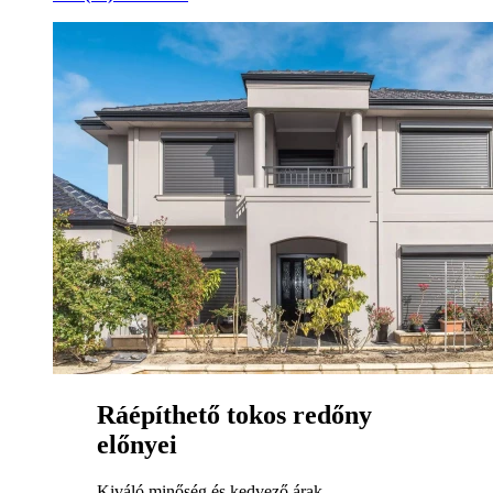
Ráépíthető tokos redőny
előnyei
Kiváló minőség és kedvező árak