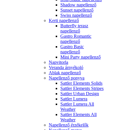
Shadow napellenző
Sunset napellenző
Swiss napellenző
Kerti napellenző
Butterfly terasz
napellenző
Gastro Romantic
napellenző
Gastro Basic
napellenző
Mini Party napellenző
Napvitorla
Veranda árnyékoló
Ablak napellenző
Napellenző ponyva
Sattler Elements Solids
Sattler Elements Stripes
Sattler Urban Design
Sattler Lumera
Sattler Lumera All
Weather
Sattler Elements All
Weather
Napellenző érzékelők