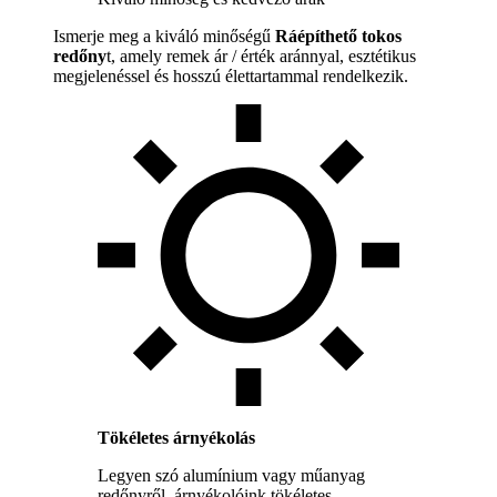
Ismerje meg a kiváló minőségű
Ráépíthető tokos
redőny
t, amely remek ár / érték aránnyal, esztétikus
megjelenéssel és hosszú élettartammal rendelkezik.
Tökéletes árnyékolás
Legyen szó alumínium vagy műanyag
redőnyről, árnyékolóink tökéletes