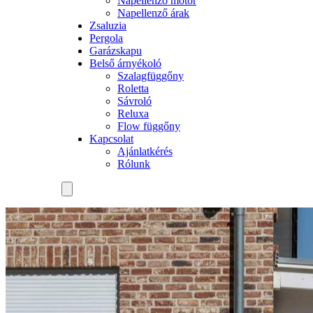
Napellenző motor
Napellenző árak
Zsaluzia
Pergola
Garázskapu
Belső árnyékoló
Szalagfüggőny
Roletta
Sávroló
Reluxa
Flow függőny
Kapcsolat
Ajánlatkérés
Rólunk