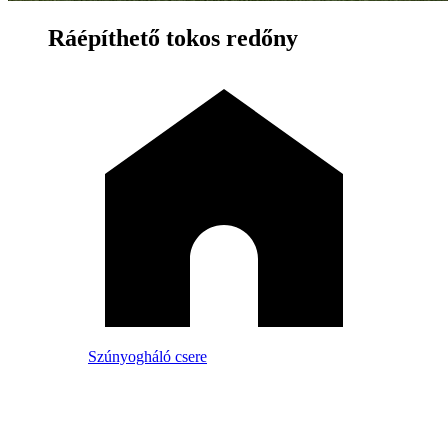
Ráépíthető tokos redőny
Szúnyogháló csere