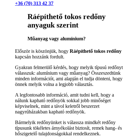
+36 (70) 313 42 37
Ráépíthető tokos redőny
anyaguk szerint
Műanyag vagy alumínium?
Először is köszönjük, hogy
Ráépíthető tokos redőny
kapcsán hozzánk fordult.
Gyakran felmerülő kérdés, hogy melyik típusú redőnyt
válasszuk: alumínium vagy műanyag? Összeszedtünk
minden információt, ami alapján el tudja dönteni, hogy
önnek melyik volna a legjobb választás.
A legfontosabb információ, amit tudni kell, hogy a
nálunk kapható redőnyök sokkal jobb minőséget
képviselnek, mint a távol keletről beszerzet
nagyrúházakban kapható redőnyök.
Bármelyik redőnyünket is válassza mindkét redőny
típusunk tökéletes árnyékolást biztosít, remek hang- és
hőszigetelő tulajdonságokkal rendelkeznek.