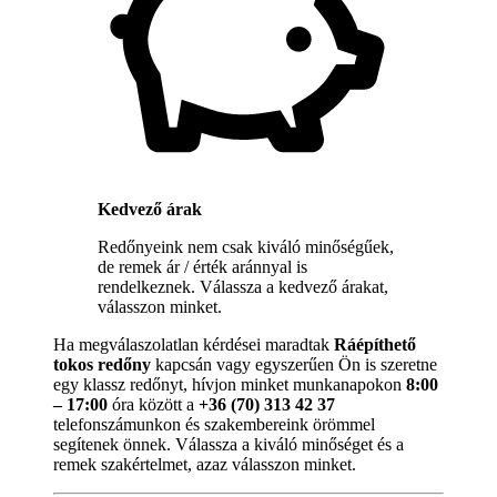
Kedvező árak
Redőnyeink nem csak kiváló minőségűek,
de remek ár / érték aránnyal is
rendelkeznek. Válassza a kedvező árakat,
válasszon minket.
Ha megválaszolatlan kérdései maradtak
Ráépíthető
tokos redőny
kapcsán vagy egyszerűen Ön is szeretne
egy klassz redőnyt, hívjon minket munkanapokon
8:00
– 17:00
óra között a
+36 (70) 313 42 37
telefonszámunkon és szakembereink örömmel
segítenek önnek. Válassza a kiváló minőséget és a
remek szakértelmet, azaz válasszon minket.