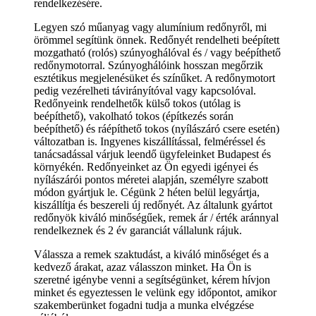
rendelkezésére.
Legyen szó műanyag vagy alumínium redőnyről, mi
örömmel segítünk önnek. Redőnyét rendelheti beépített
mozgatható (rolós) szúnyoghálóval és / vagy beépíthető
redőnymotorral. Szúnyoghálóink hosszan megőrzik
esztétikus megjelenésüket és színűket. A redőnymotort
pedig vezérelheti távirányítóval vagy kapcsolóval.
Redőnyeink rendelhetők külső tokos (utólag is
beépíthető), vakolható tokos (építkezés során
beépíthető) és ráépíthető tokos (nyílászáró csere esetén)
változatban is. Ingyenes kiszállítással, felméréssel és
tanácsadással várjuk leendő ügyfeleinket Budapest és
környékén. Redőnyeinket az Ön egyedi igényei és
nyílászárói pontos méretei alapján, személyre szabott
módon gyártjuk le. Cégünk 2 héten belül legyártja,
kiszállítja és beszereli új redőnyét. Az általunk gyártot
redőnyök kiváló minőségűek, remek ár / érték aránnyal
rendelkeznek és 2 év garanciát vállalunk rájuk.
Válassza a remek szaktudást, a kiváló minőséget és a
kedvező árakat, azaz válasszon minket. Ha Ön is
szeretné igénybe venni a segítségünket, kérem hívjon
minket és egyeztessen le velünk egy időpontot, amikor
szakemberünket fogadni tudja a munka elvégzése