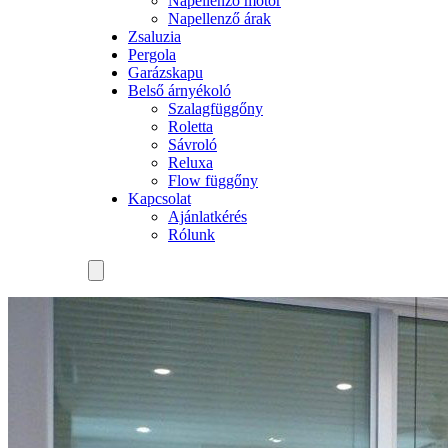
Napellenző motor
Napellenző árak
Zsaluzia
Pergola
Garázskapu
Belső árnyékoló
Szalagfüggőny
Roletta
Sávroló
Reluxa
Flow függőny
Kapcsolat
Ajánlatkérés
Rólunk