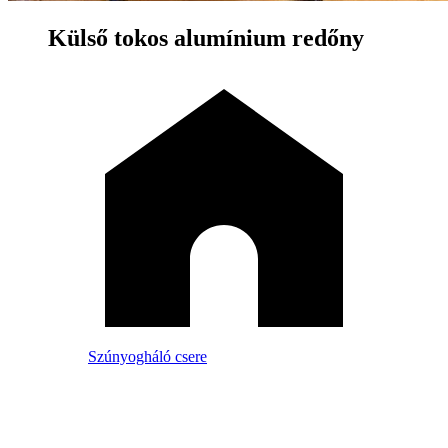
Külső tokos alumínium redőny
Szúnyogháló csere