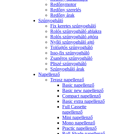
Redőnymotor
Redőny szerelés
Redőny árak
Szúnyogháló
Fix keretes szúnyogháló
Rolós szúnyogháló ablakra
Rolós szúnyogháló ajtóra
Nyíló szúnyogháló ajtó
Tolóajtós szúnyogháló
Isso-fix szúnyogháló
Zsanéros szúnyogháló
Pliszé szúnyogháló
Szúnyogháló árak
Napellenző
Terasz napellenző
Basic napellenző
Basic new napellenző
Compact napellenző
Basic extra napellenző
Full Cassette
napellenző
Mini napellenző
Mono napellenző
Practic napellenző
Roll-Shade napellenző