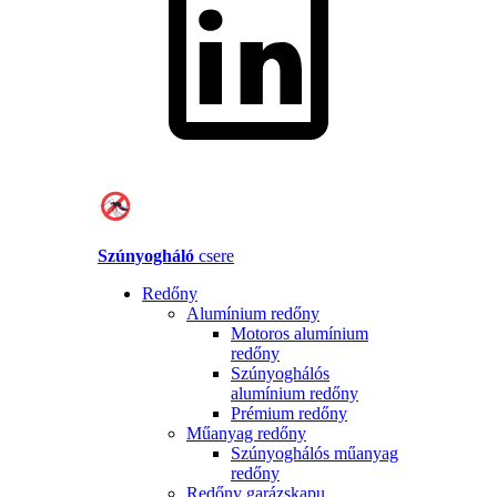
Szúnyogháló
csere
Redőny
Alumínium redőny
Motoros alumínium
redőny
Szúnyoghálós
alumínium redőny
Prémium redőny
Műanyag redőny
Szúnyoghálós műanyag
redőny
Redőny garázskapu