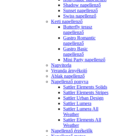
Shadow napellenző
Sunset napellenző
Swiss napellenző
Kerti napellenző
Butterfly terasz
napellenző
Gastro Romantic
napellenző
Gastro Basic
napellenző
Mini Party napellenző
Napvitorla
Veranda árnyékoló
Ablak napellenző
Napellenző ponyva
Sattler Elements Solids
Sattler Elements Stripes
Sattler Urban Design
Sattler Lumera
Sattler Lumera All
Weather
Sattler Elements All
Weather
Napellenző érzékelők