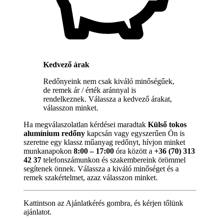
Kedvező árak
Redőnyeink nem csak kiváló minőségűek,
de remek ár / érték aránnyal is
rendelkeznek. Válassza a kedvező árakat,
válasszon minket.
Ha megválaszolatlan kérdései maradtak
Külső tokos
alumínium redőny
kapcsán vagy egyszerűen Ön is
szeretne egy klassz műanyag redőnyt, hívjon minket
munkanapokon
8:00 – 17:00
óra között a
+36 (70) 313
42 37
telefonszámunkon és szakembereink örömmel
segítenek önnek. Válassza a kiváló minőséget és a
remek szakértelmet, azaz válasszon minket.
Kattintson az Ajánlatkérés gombra, és kérjen tőlünk
ajánlatot.