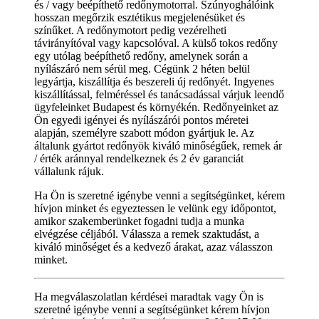
és / vagy beépíthető redőnymotorral. Szúnyoghálóink
hosszan megőrzik esztétikus megjelenésüket és
színűket. A redőnymotort pedig vezérelheti
távirányítóval vagy kapcsolóval. A külső tokos redőny
egy utólag beépíthető redőny, amelynek során a
nyílászáró nem sérül meg. Cégünk 2 héten belül
legyártja, kiszállítja és beszereli új redőnyét. Ingyenes
kiszállítással, felméréssel és tanácsadással várjuk leendő
ügyfeleinket Budapest és környékén. Redőnyeinket az
Ön egyedi igényei és nyílászárói pontos méretei
alapján, személyre szabott módon gyártjuk le. Az
általunk gyártot redőnyök kiváló minőségűek, remek ár
/ érték aránnyal rendelkeznek és 2 év garanciát
vállalunk rájuk.
Ha Ön is szeretné igénybe venni a segítségünket, kérem
hívjon minket és egyeztessen le velünk egy időpontot,
amikor szakemberünket fogadni tudja a munka
elvégzése céljából. Válassza a remek szaktudást, a
kiváló minőséget és a kedvező árakat, azaz válasszon
minket.
Ha megválaszolatlan kérdései maradtak vagy Ön is
szeretné igénybe venni a segítségünket kérem hívjon