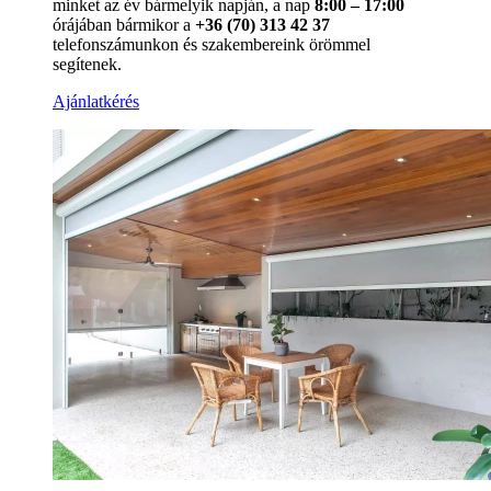
minket az év bármelyik napján, a nap
8:00 – 17:00
órájában bármikor a
+36 (70) 313 42 37
telefonszámunkon és szakembereink örömmel
segítenek.
Ajánlatkérés