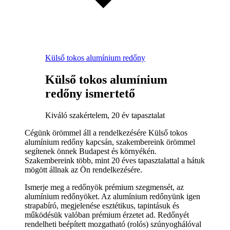
Külső tokos alumínium redőny
Külső tokos alumínium
redőny ismertető
Kiváló szakértelem, 20 év tapasztalat
Cégünk örömmel áll a rendelkezésére Külső tokos
alumínium redőny kapcsán, szakembereink örömmel
segítenek önnek Budapest és környékén.
Szakembereink több, mint 20 éves tapasztalattal a hátuk
mögött állnak az Ön rendelkezésére.
Ismerje meg a redőnyök prémium szegmensét, az
alumínium redőnyöket. Az alumínium redőnyünk igen
strapabíró, megjelenése esztétikus, tapintásuk és
működésük valóban prémium érzetet ad. Redőnyét
rendelheti beépített mozgatható (rolós) szúnyoghálóval