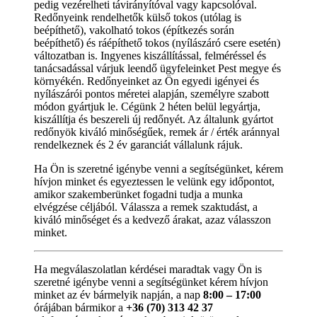
pedig vezérelheti távirányítóval vagy kapcsolóval.
Redőnyeink rendelhetők külső tokos (utólag is
beépíthető), vakolható tokos (építkezés során
beépíthető) és ráépíthető tokos (nyílászáró csere esetén)
változatban is. Ingyenes kiszállítással, felméréssel és
tanácsadással várjuk leendő ügyfeleinket Pest megye és
környékén. Redőnyeinket az Ön egyedi igényei és
nyílászárói pontos méretei alapján, személyre szabott
módon gyártjuk le. Cégünk 2 héten belül legyártja,
kiszállítja és beszereli új redőnyét. Az általunk gyártot
redőnyök kiváló minőségűek, remek ár / érték aránnyal
rendelkeznek és 2 év garanciát vállalunk rájuk.
Ha Ön is szeretné igénybe venni a segítségünket, kérem
hívjon minket és egyeztessen le velünk egy időpontot,
amikor szakemberünket fogadni tudja a munka
elvégzése céljából. Válassza a remek szaktudást, a
kiváló minőséget és a kedvező árakat, azaz válasszon
minket.
Ha megválaszolatlan kérdései maradtak vagy Ön is
szeretné igénybe venni a segítségünket kérem hívjon
minket az év bármelyik napján, a nap
8:00 – 17:00
órájában bármikor a
+36 (70) 313 42 37