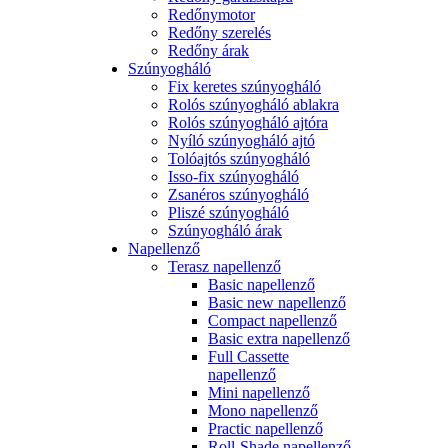
Redőnymotor
Redőny szerelés
Redőny árak
Szúnyogháló
Fix keretes szúnyogháló
Rolós szúnyogháló ablakra
Rolós szúnyogháló ajtóra
Nyíló szúnyogháló ajtó
Tolóajtós szúnyogháló
Isso-fix szúnyogháló
Zsanéros szúnyogháló
Pliszé szúnyogháló
Szúnyogháló árak
Napellenző
Terasz napellenző
Basic napellenző
Basic new napellenző
Compact napellenző
Basic extra napellenző
Full Cassette
napellenző
Mini napellenző
Mono napellenző
Practic napellenző
Roll-Shade napellenző