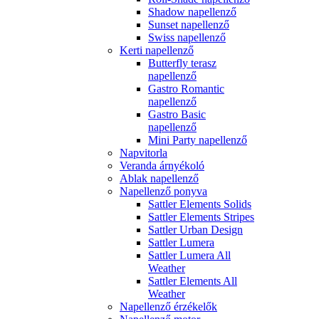
Shadow napellenző
Sunset napellenző
Swiss napellenző
Kerti napellenző
Butterfly terasz
napellenző
Gastro Romantic
napellenző
Gastro Basic
napellenző
Mini Party napellenző
Napvitorla
Veranda árnyékoló
Ablak napellenző
Napellenző ponyva
Sattler Elements Solids
Sattler Elements Stripes
Sattler Urban Design
Sattler Lumera
Sattler Lumera All
Weather
Sattler Elements All
Weather
Napellenző érzékelők