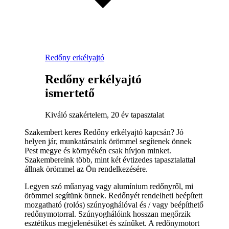
Redőny erkélyajtó
Redőny erkélyajtó
ismertető
Kiváló szakértelem, 20 év tapasztalat
Szakembert keres Redőny erkélyajtó kapcsán? Jó
helyen jár, munkatársaink örömmel segítenek önnek
Pest megye és környékén csak hívjon minket.
Szakembereink több, mint két évtizedes tapasztalattal
állnak örömmel az Ön rendelkezésére.
Legyen szó műanyag vagy alumínium redőnyről, mi
örömmel segítünk önnek. Redőnyét rendelheti beépített
mozgatható (rolós) szúnyoghálóval és / vagy beépíthető
redőnymotorral. Szúnyoghálóink hosszan megőrzik
esztétikus megjelenésüket és színűket. A redőnymotort