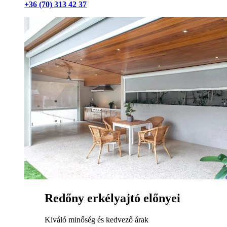
+36 (70) 313 42 37
Redőny erkélyajtó előnyei
Kiváló minőség és kedvező árak