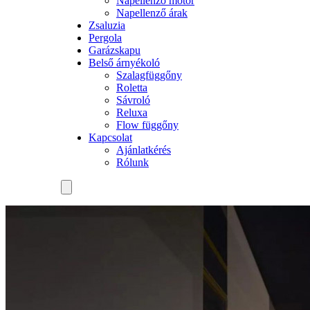
Napellenző motor
Napellenző árak
Zsaluzia
Pergola
Garázskapu
Belső árnyékoló
Szalagfüggőny
Roletta
Sávroló
Reluxa
Flow függőny
Kapcsolat
Ajánlatkérés
Rólunk