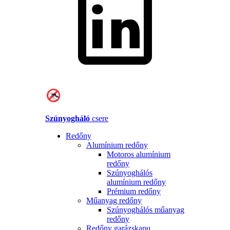
Szúnyogháló
csere
Redőny
Alumínium redőny
Motoros alumínium
redőny
Szúnyoghálós
alumínium redőny
Prémium redőny
Műanyag redőny
Szúnyoghálós műanyag
redőny
Redőny garázskapu