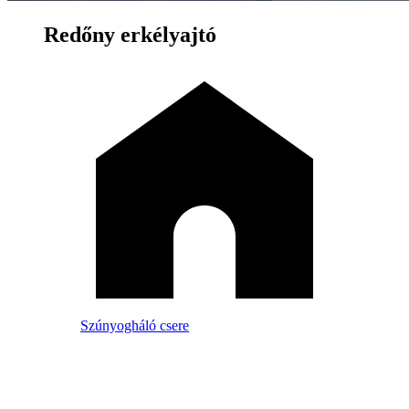
Redőny erkélyajtó
Szúnyogháló csere