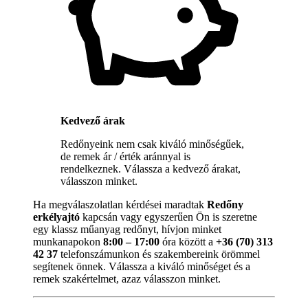
Kedvező árak
Redőnyeink nem csak kiváló minőségűek,
de remek ár / érték aránnyal is
rendelkeznek. Válassza a kedvező árakat,
válasszon minket.
Ha megválaszolatlan kérdései maradtak
Redőny
erkélyajtó
kapcsán vagy egyszerűen Ön is szeretne
egy klassz műanyag redőnyt, hívjon minket
munkanapokon
8:00 – 17:00
óra között a
+36 (70) 313
42 37
telefonszámunkon és szakembereink örömmel
segítenek önnek. Válassza a kiváló minőséget és a
remek szakértelmet, azaz válasszon minket.