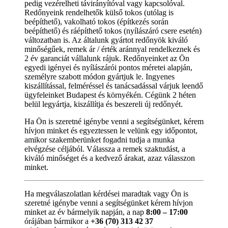
pedig vezérelheti távirányítóval vagy kapcsolóval.
Redőnyeink rendelhetők külső tokos (utólag is
beépíthető), vakolható tokos (építkezés során
beépíthető) és ráépíthető tokos (nyílászáró csere esetén)
változatban is. Az általunk gyártot redőnyök kiváló
minőségűek, remek ár / érték aránnyal rendelkeznek és
2 év garanciát vállalunk rájuk. Redőnyeinket az Ön
egyedi igényei és nyílászárói pontos méretei alapján,
személyre szabott módon gyártjuk le. Ingyenes
kiszállítással, felméréssel és tanácsadással várjuk leendő
ügyfeleinket Budapest és környékén. Cégünk 2 héten
belül legyártja, kiszállítja és beszereli új redőnyét.
Ha Ön is szeretné igénybe venni a segítségünket, kérem
hívjon minket és egyeztessen le velünk egy időpontot,
amikor szakemberünket fogadni tudja a munka
elvégzése céljából. Válassza a remek szaktudást, a
kiváló minőséget és a kedvező árakat, azaz válasszon
minket.
Ha megválaszolatlan kérdései maradtak vagy Ön is
szeretné igénybe venni a segítségünket kérem hívjon
minket az év bármelyik napján, a nap
8:00 – 17:00
órájában bármikor a
+36 (70) 313 42 37