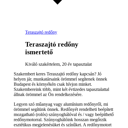
Teraszajtó redőny
Teraszajtó redőny
ismertető
Kiváló szakértelem, 20 év tapasztalat
Szakembert keres Teraszajtó redőny kapcsán? Jó
helyen jár, munkatársaink örömmel segítenek önnek
Budapest és környékén csak hívjon minket.
Szakembereink több, mint két évtizedes tapasztalattal
állnak örömmel az Ön rendelkezésére.
Legyen szó műanyag vagy alumínium redőnyről, mi
örömmel segítünk önnek. Redőnyét rendelheti beépített
mozgatható (rolós) szúnyoghálóval és / vagy beépíthető
redőnymotorral. Szúnyoghálóink hosszan megőrzik
esztétikus megjelenésüket és színűket. A redőnymotort