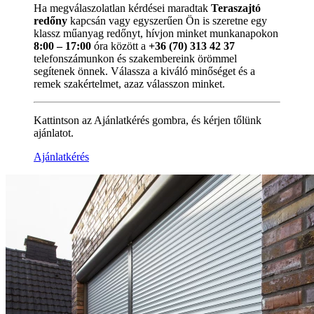
Ha megválaszolatlan kérdései maradtak
Teraszajtó
redőny
kapcsán vagy egyszerűen Ön is szeretne egy
klassz műanyag redőnyt, hívjon minket munkanapokon
8:00 – 17:00
óra között a
+36 (70) 313 42 37
telefonszámunkon és szakembereink örömmel
segítenek önnek. Válassza a kiváló minőséget és a
remek szakértelmet, azaz válasszon minket.
Kattintson az Ajánlatkérés gombra, és kérjen tőlünk
ajánlatot.
Ajánlatkérés