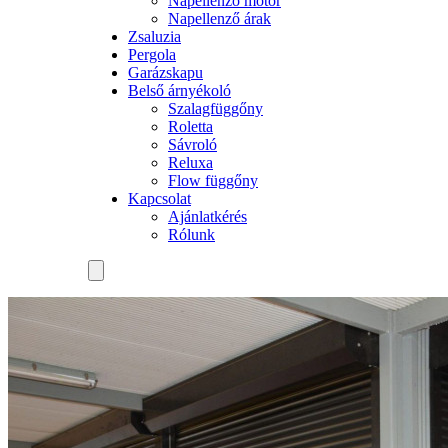
Napellenző motor
Napellenző árak
Zsaluzia
Pergola
Garázskapu
Belső árnyékoló
Szalagfüggőny
Roletta
Sávroló
Reluxa
Flow függőny
Kapcsolat
Ajánlatkérés
Rólunk