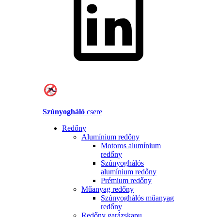
Szúnyogháló
csere
Redőny
Alumínium redőny
Motoros alumínium
redőny
Szúnyoghálós
alumínium redőny
Prémium redőny
Műanyag redőny
Szúnyoghálós műanyag
redőny
Redőny garázskapu