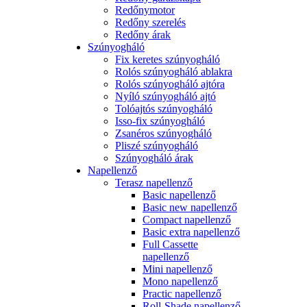
Redőnymotor
Redőny szerelés
Redőny árak
Szúnyogháló
Fix keretes szúnyogháló
Rolós szúnyogháló ablakra
Rolós szúnyogháló ajtóra
Nyíló szúnyogháló ajtó
Tolóajtós szúnyogháló
Isso-fix szúnyogháló
Zsanéros szúnyogháló
Pliszé szúnyogháló
Szúnyogháló árak
Napellenző
Terasz napellenző
Basic napellenző
Basic new napellenző
Compact napellenző
Basic extra napellenző
Full Cassette
napellenző
Mini napellenző
Mono napellenző
Practic napellenző
Roll-Shade napellenző