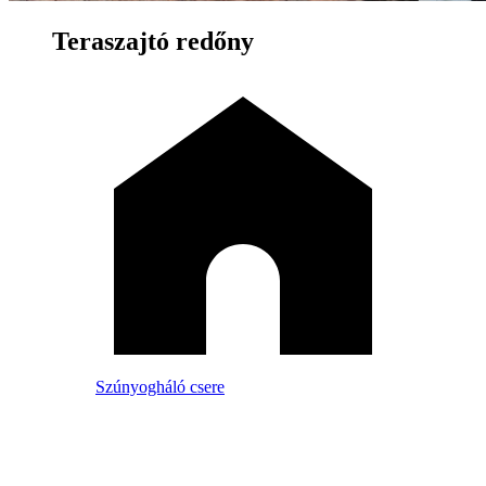
Teraszajtó redőny
Szúnyogháló csere