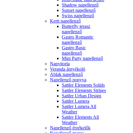
Shadow napellenző
Sunset napellenző
Swiss napellenző
Kerti napellenző
Butterfly terasz
napellenző
Gastro Romantic
napellenző
Gastro Basic
napellenző
Mini Party napellenző
Napvitorla
Veranda árnyékoló
Ablak napellenző
Napellenző ponyva
Sattler Elements Solids
Sattler Elements Stripes
Sattler Urban Design
Sattler Lumera
Sattler Lumera All
Weather
Sattler Elements All
Weather
Napellenző érzékelők