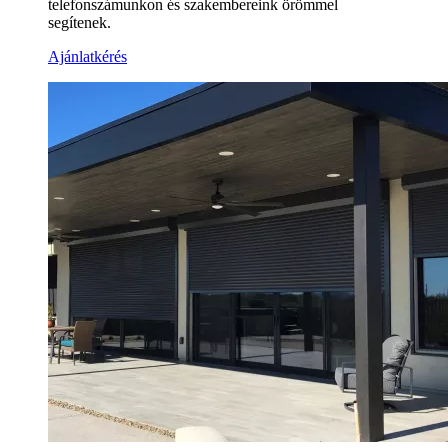
telefonszámunkon és szakembereink örömmel
segítenek.
Ajánlatkérés