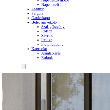
Napellenző motor
Napellenző árak
Zsaluzia
Pergola
Garázskapu
Belső árnyékoló
Szalagfüggőny
Roletta
Sávroló
Reluxa
Flow függőny
Kapcsolat
Ajánlatkérés
Rólunk