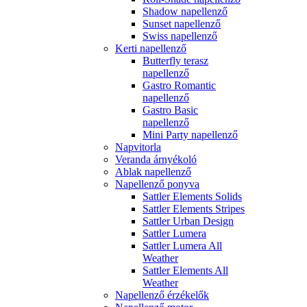
Shadow napellenző
Sunset napellenző
Swiss napellenző
Kerti napellenző
Butterfly terasz
napellenző
Gastro Romantic
napellenző
Gastro Basic
napellenző
Mini Party napellenző
Napvitorla
Veranda árnyékoló
Ablak napellenző
Napellenző ponyva
Sattler Elements Solids
Sattler Elements Stripes
Sattler Urban Design
Sattler Lumera
Sattler Lumera All
Weather
Sattler Elements All
Weather
Napellenző érzékelők