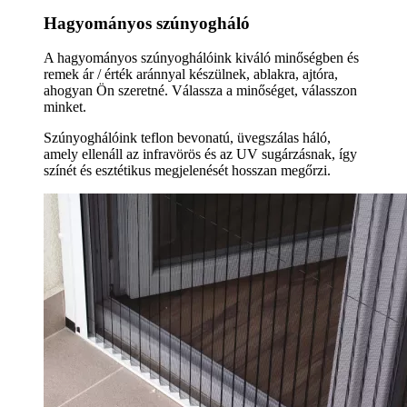
Hagyományos szúnyogháló
A hagyományos szúnyoghálóink kiváló minőségben és
remek ár / érték aránnyal készülnek, ablakra, ajtóra,
ahogyan Ön szeretné. Válassza a minőséget, válasszon
minket.
Szúnyoghálóink teflon bevonatú, üvegszálas háló,
amely ellenáll az infravörös és az UV sugárzásnak, így
színét és esztétikus megjelenését hosszan megőrzi.