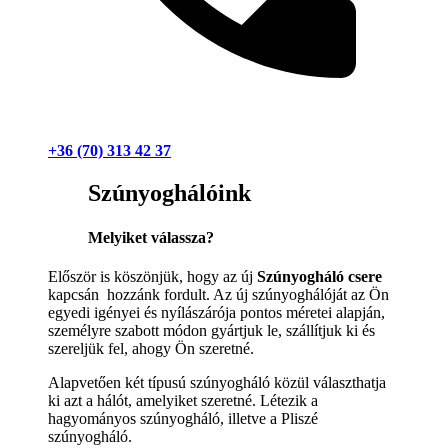
+36 (70) 313 42 37
Szúnyoghálóink
Melyiket válassza?
Először is köszönjük, hogy az új
Szúnyogháló csere
kapcsán hozzánk fordult. Az új szúnyoghálóját az Ön
egyedi igényei és nyílászárója pontos méretei alapján,
személyre szabott módon gyártjuk le, szállítjuk ki és
szereljük fel, ahogy Ön szeretné.
Alapvetően két típusú szúnyogháló közül választhatja
ki azt a hálót, amelyiket szeretné. Létezik a
hagyományos szúnyogháló, illetve a Pliszé
szúnyogháló.