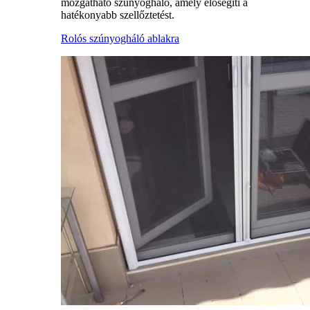
mozgatható szúnyogháló, amely elősegíti a
hatékonyabb szellőztetést.
Rolós szúnyogháló ablakra