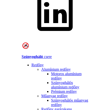
Szúnyogháló
csere
Redőny
Alumínium redőny
Motoros alumínium
redőny
Szúnyoghálós
alumínium redőny
Prémium redőny
Műanyag redőny
Szúnyoghálós műanyag
redőny
Redőny garázskapu