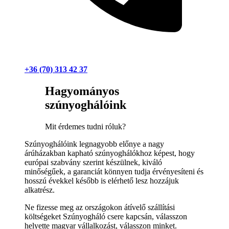
+36 (70) 313 42 37
Hagyományos
szúnyoghálóink
Mit érdemes tudni róluk?
Szúnyoghálóink legnagyobb előnye a nagy
árúházakban kapható szúnyoghálókhoz képest, hogy
európai szabvány szerint készülnek, kiváló
minőségűek, a garanciát könnyen tudja érvényesíteni és
hosszú évekkel később is elérhető lesz hozzájuk
alkatrész.
Ne fizesse meg az országokon átívelő szállítási
költségeket Szúnyogháló csere kapcsán, válasszon
helyette magyar vállalkozást, válasszon minket.