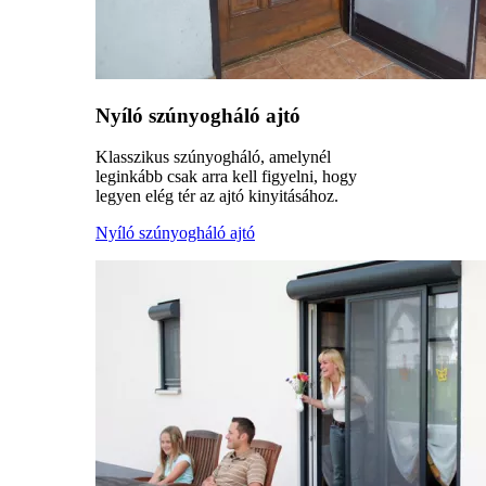
Nyíló szúnyogháló ajtó
Klasszikus szúnyogháló, amelynél
leginkább csak arra kell figyelni, hogy
legyen elég tér az ajtó kinyitásához.
Nyíló szúnyogháló ajtó