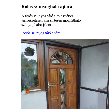
Rolós szúnyogháló ajtóra
A rolós szúnyogháló ajtó esetében
természetesen vízszintesen mozgatható
szúnyoghálót jelent.
Rolós szúnyogháló ajtóra