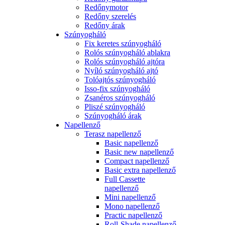
Redőnymotor
Redőny szerelés
Redőny árak
Szúnyogháló
Fix keretes szúnyogháló
Rolós szúnyogháló ablakra
Rolós szúnyogháló ajtóra
Nyíló szúnyogháló ajtó
Tolóajtós szúnyogháló
Isso-fix szúnyogháló
Zsanéros szúnyogháló
Pliszé szúnyogháló
Szúnyogháló árak
Napellenző
Terasz napellenző
Basic napellenző
Basic new napellenző
Compact napellenző
Basic extra napellenző
Full Cassette
napellenző
Mini napellenző
Mono napellenző
Practic napellenző
Roll-Shade napellenző