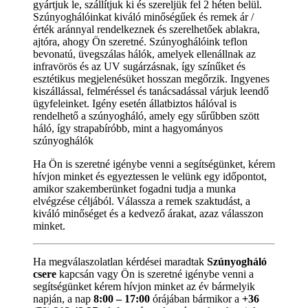
gyártjuk le, szállítjuk ki és szereljük fel 2 héten belül.
Szúnyoghálóinkat kiváló minőségűek és remek ár /
érték aránnyal rendelkeznek és szerelhetőek ablakra,
ajtóra, ahogy Ön szeretné. Szúnyoghálóink teflon
bevonatú, üvegszálas hálók, amelyek ellenállnak az
infravörös és az UV sugárzásnak, így színűket és
esztétikus megjelenésüket hosszan megőrzik. Ingyenes
kiszállással, felméréssel és tanácsadással várjuk leendő
ügyfeleinket. Igény esetén állatbiztos hálóval is
rendelhető a szúnyogháló, amely egy sűrűbben szött
háló, így strapabíróbb, mint a hagyományos
szúnyoghálók
Ha Ön is szeretné igénybe venni a segítségünket, kérem
hívjon minket és egyeztessen le velünk egy időpontot,
amikor szakemberünket fogadni tudja a munka
elvégzése céljából. Válassza a remek szaktudást, a
kiváló minőséget és a kedvező árakat, azaz válasszon
minket.
Ha megválaszolatlan kérdései maradtak
Szúnyogháló
csere
kapcsán vagy Ön is szeretné igénybe venni a
segítségünket kérem hívjon minket az év bármelyik
napján, a nap
8:00 – 17:00
órájában bármikor a
+36