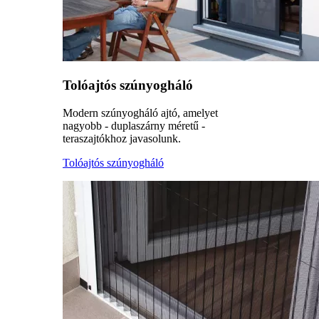
Tolóajtós szúnyogháló
Modern szúnyogháló ajtó, amelyet
nagyobb - duplaszárny méretű -
teraszajtókhoz javasolunk.
Tolóajtós szúnyogháló