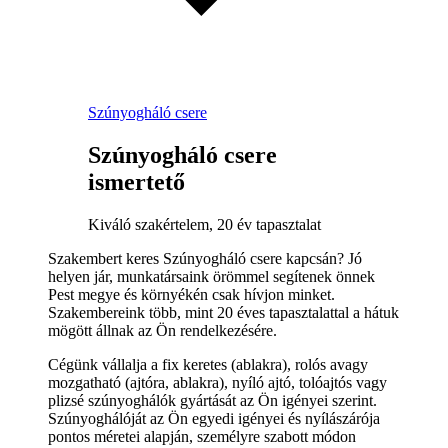
Szúnyogháló csere
Szúnyogháló csere
ismertető
Kiváló szakértelem, 20 év tapasztalat
Szakembert keres Szúnyogháló csere kapcsán? Jó
helyen jár, munkatársaink örömmel segítenek önnek
Pest megye és környékén csak hívjon minket.
Szakembereink több, mint 20 éves tapasztalattal a hátuk
mögött állnak az Ön rendelkezésére.
Cégünk vállalja a fix keretes (ablakra), rolós avagy
mozgatható (ajtóra, ablakra), nyíló ajtó, tolóajtós vagy
plizsé szúnyoghálók gyártását az Ön igényei szerint.
Szúnyoghálóját az Ön egyedi igényei és nyílászárója
pontos méretei alapján, személyre szabott módon