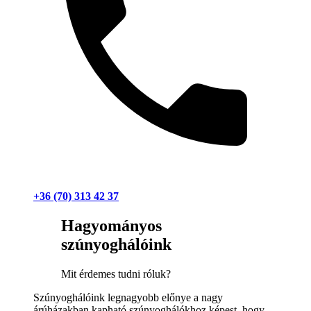
+36 (70) 313 42 37
Hagyományos
szúnyoghálóink
Mit érdemes tudni róluk?
Szúnyoghálóink legnagyobb előnye a nagy
árúházakban kapható szúnyoghálókhoz képest, hogy