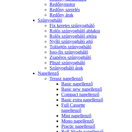
Redőnymotor
Redőny szerelés
Redőny árak
Szúnyogháló
Fix keretes szúnyogháló
Rolós szúnyogháló ablakra
Rolós szúnyogháló ajtóra
Nyíló szúnyogháló ajtó
Tolóajtós szúnyogháló
Isso-fix szúnyogháló
Zsanéros szúnyogháló
Pliszé szúnyogháló
Szúnyogháló árak
Napellenző
Terasz napellenző
Basic napellenző
Basic new napellenző
Compact napellenző
Basic extra napellenző
Full Cassette
napellenző
Mini napellenző
Mono napellenző
Practic napellenző
Roll-Shade napellenző