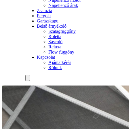
Napellenző motor
Napellenző árak
Zsaluzia
Pergola
Garázskapu
Belső árnyékoló
Szalagfüggőny
Roletta
Sávroló
Reluxa
Flow függőny
Kapcsolat
Ajánlatkérés
Rólunk