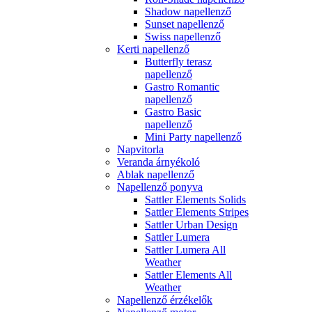
Shadow napellenző
Sunset napellenző
Swiss napellenző
Kerti napellenző
Butterfly terasz
napellenző
Gastro Romantic
napellenző
Gastro Basic
napellenző
Mini Party napellenző
Napvitorla
Veranda árnyékoló
Ablak napellenző
Napellenző ponyva
Sattler Elements Solids
Sattler Elements Stripes
Sattler Urban Design
Sattler Lumera
Sattler Lumera All
Weather
Sattler Elements All
Weather
Napellenző érzékelők