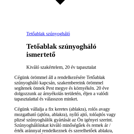
Tetőablak szúnyogháló
Tetőablak szúnyogháló
ismertető
Kiváló szakértelem, 20 év tapasztalat
Cégünk örömmel áll a rendelkezésére Tetőablak
szúnyogháló kapcsán, szakembereink örömmel
segítenek önnek Pest megye és környékén. 20 éve
dolgozzunk az árnyékolás területén, éljen a valódi
tapasztalattal és válasszon minket.
Cégünk vállalja a fix keretes (ablakra), rolós avagy
mozgatható (ajtóra, ablakra), nyíló ajtó, tolóajtós vagy
plizsé szúnyoghálók gyártását az Ön igényei szerint.
Szúnyoghálóinkat kiváló minőségűek és remek ár /
érték aránnyal rendelkeznek és szerelhetőek ablakra,