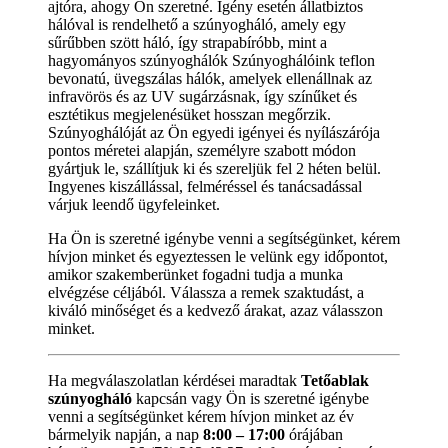
ajtóra, ahogy Ön szeretné. Igény esetén állatbiztos
hálóval is rendelhető a szúnyogháló, amely egy
sűrűbben szött háló, így strapabíróbb, mint a
hagyományos szúnyoghálók Szúnyoghálóink teflon
bevonatú, üvegszálas hálók, amelyek ellenállnak az
infravörös és az UV sugárzásnak, így színűket és
esztétikus megjelenésüket hosszan megőrzik.
Szúnyoghálóját az Ön egyedi igényei és nyílászárója
pontos méretei alapján, személyre szabott módon
gyártjuk le, szállítjuk ki és szereljük fel 2 héten belül.
Ingyenes kiszállással, felméréssel és tanácsadással
várjuk leendő ügyfeleinket.
Ha Ön is szeretné igénybe venni a segítségünket, kérem
hívjon minket és egyeztessen le velünk egy időpontot,
amikor szakemberünket fogadni tudja a munka
elvégzése céljából. Válassza a remek szaktudást, a
kiváló minőséget és a kedvező árakat, azaz válasszon
minket.
Ha megválaszolatlan kérdései maradtak
Tetőablak
szúnyogháló
kapcsán vagy Ön is szeretné igénybe
venni a segítségünket kérem hívjon minket az év
bármelyik napján, a nap
8:00 – 17:00
órájában