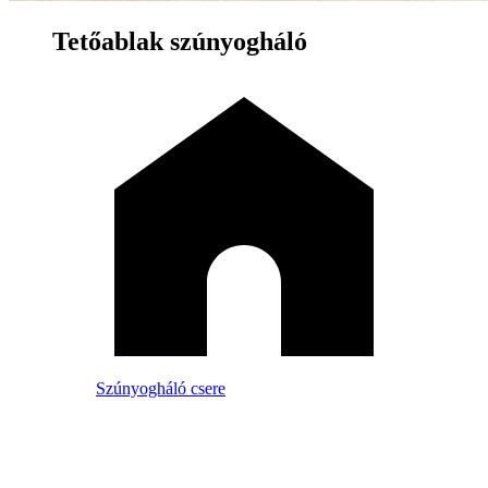
Tetőablak szúnyogháló
Szúnyogháló csere