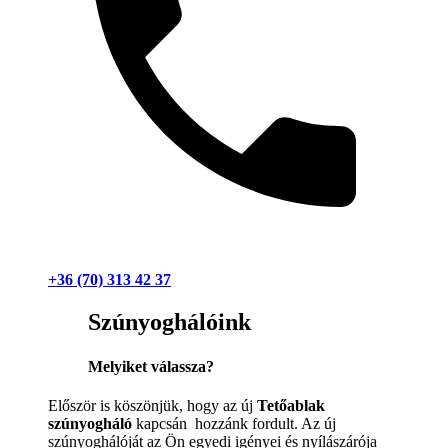
+36 (70) 313 42 37
Szúnyoghálóink
Melyiket válassza?
Először is köszönjük, hogy az új
Tetőablak
szúnyogháló
kapcsán hozzánk fordult. Az új
szúnyoghálóját az Ön egyedi igényei és nyílászárója