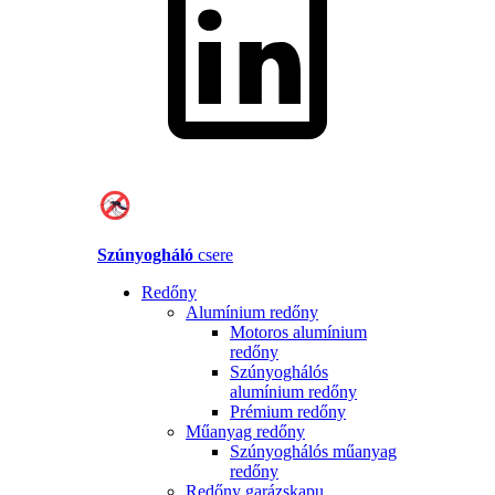
Szúnyogháló
csere
Redőny
Alumínium redőny
Motoros alumínium
redőny
Szúnyoghálós
alumínium redőny
Prémium redőny
Műanyag redőny
Szúnyoghálós műanyag
redőny
Redőny garázskapu