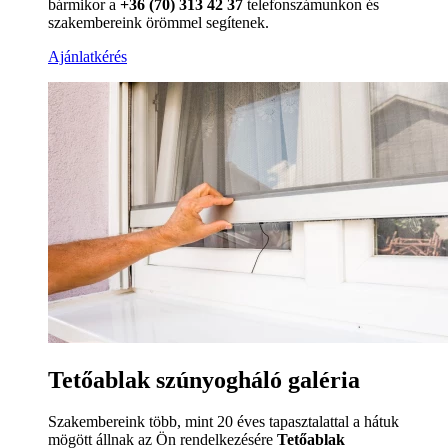
bármikor a
+36 (70) 313 42 37
telefonszámunkon és
szakembereink örömmel segítenek.
Ajánlatkérés
Tetőablak szúnyogháló galéria
Szakembereink több, mint 20 éves tapasztalattal a hátuk
mögött állnak az Ön rendelkezésére
Tetőablak