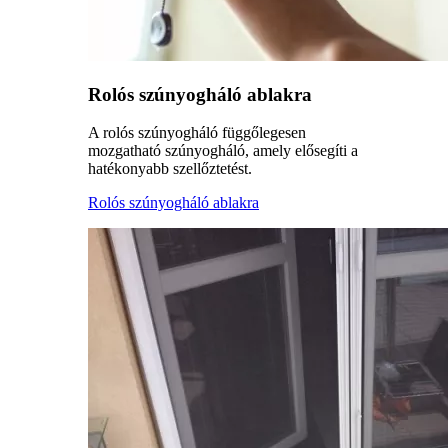
Rolós szúnyogháló ablakra
A rolós szúnyogháló függőlegesen
mozgatható szúnyogháló, amely elősegíti a
hatékonyabb szellőztetést.
Rolós szúnyogháló ablakra