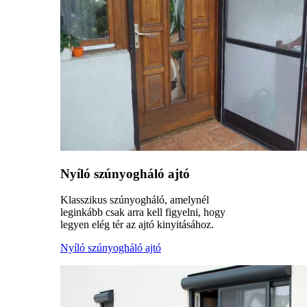
Nyíló szúnyogháló ajtó
Klasszikus szúnyogháló, amelynél
leginkább csak arra kell figyelni, hogy
legyen elég tér az ajtó kinyitásához.
Nyíló szúnyogháló ajtó