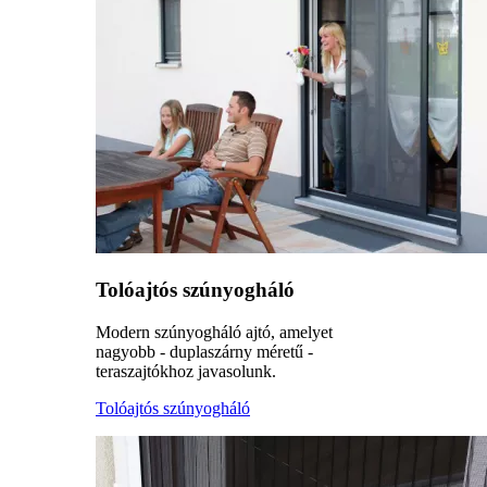
Tolóajtós szúnyogháló
Modern szúnyogháló ajtó, amelyet
nagyobb - duplaszárny méretű -
teraszajtókhoz javasolunk.
Tolóajtós szúnyogháló