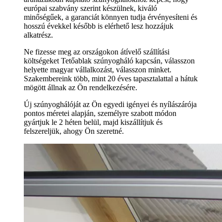
európai szabvány szerint készülnek, kiváló
minőségűek, a garanciát könnyen tudja érvényesíteni és
hosszú évekkel később is elérhető lesz hozzájuk
alkatrész.
Ne fizesse meg az országokon átívelő szállítási
költségeket Tetőablak szúnyogháló kapcsán, válasszon
helyette magyar vállalkozást, válasszon minket.
Szakembereink több, mint 20 éves tapasztalattal a hátuk
mögött állnak az Ön rendelkezésére.
Új szúnyoghálóját az Ön egyedi igényei és nyílászárója
pontos méretei alapján, személyre szabott módon
gyártjuk le 2 héten belül, majd kiszállítjuk és
felszereljük, ahogy Ön szeretné.